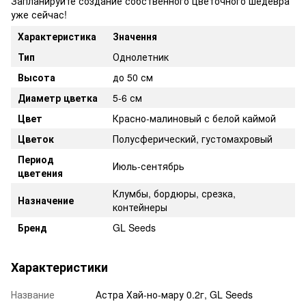
Запланируйте создание собственного цветочного шедевра
уже сейчас!
Характеристика
Значення
Тип
Однолетник
Высота
до 50 см
Диаметр цветка
5-6 см
Цвет
Красно-малиновый с белой каймой
Цветок
Полусферический, густомахровый
Период
Июль-сентябрь
цветения
Клумбы, бордюры, срезка,
Назначение
контейнеры
Бренд
GL Seeds
Характеристики
Название
Астра Хай-но-мару 0.2г, GL Seeds