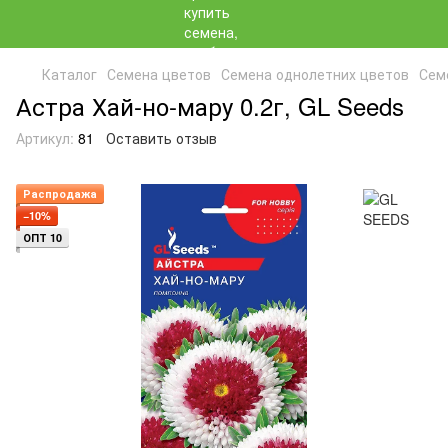
Каталог
Семена цветов
Семена однолетних цветов
Сем
Астра Хай-но-мару 0.2г, GL Seeds
Артикул:
81
Оставить отзыв
Распродажа
−10%
ОПТ 10