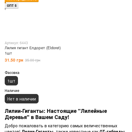
ОПТ 5
Артикул: 6443
Лилия гигант Елдорет (Eldoret)
1шт
31.50 грн
35.00 грн
Фасовка
1шт
Наличие
Нет в наличии
Лилии-Гиганты: Настоящие "Лилейные
Деревья" в Вашем Саду!
Добро пожаловать в категорию самых величественных
цветов!
Лилии-Гиганты
, также известные как
ОТ-гибриды