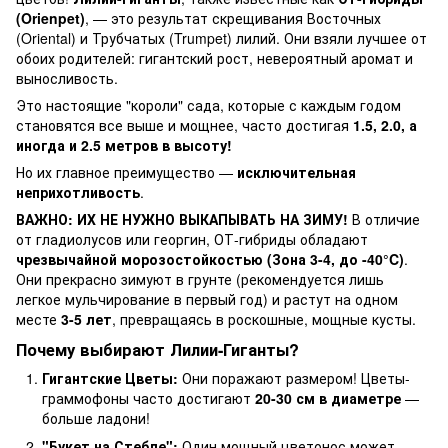
(Orienpet)
, — это результат скрещивания Восточных
(Oriental) и Трубчатых (Trumpet) лилий. Они взяли лучшее от
обоих родителей: гигантский рост, невероятный аромат и
выносливость.
Это настоящие "короли" сада, которые с каждым годом
становятся все выше и мощнее, часто достигая
1.5, 2.0, а
иногда и 2.5 метров в высоту!
Но их главное преимущество —
исключительная
неприхотливость
.
ВАЖНО: ИХ НЕ НУЖНО ВЫКАПЫВАТЬ НА ЗИМУ!
В отличие
от гладиолусов или георгин, ОТ-гибриды обладают
чрезвычайной морозостойкостью (Зона 3-4, до -40°C)
.
Они прекрасно зимуют в грунте (рекомендуется лишь
легкое мульчирование в первый год) и растут на одном
месте
3-5 лет
, превращаясь в роскошные, мощные кусты.
Почему выбирают Лилии-Гиганты?
Гигантские Цветы:
Они поражают размером! Цветы-
граммофоны часто достигают
20-30 см в диаметре
—
больше ладони!
"Букет на Стебле":
Один мощный цветонос может