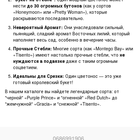
нести
до 30 огромных бутонов
(как у сортов
«Honeymoon» или «Pretty Woman»), которые
раскрываются последовательно.
Невероятный Аромат:
Они унаследовали сильный,
пьянящий, сладкий аромат Восточных лилий, который
наполняет весь сад, особенно в вечерние часы.
Прочные Стебли:
Многие сорта (как «Montego Bay» или
«Tisento») имеют настолько прочные стебли, что
не
нуждаются в подвязке
даже с таким огромным
соцветием.
Идеальны для Срезки:
Один цветонос — это уже
готовый королевский букет!
В нашем каталоге вы найдете легендарные сорта: от
"черной" «Purple Prince» и "огненной" «Red Dutch» до
"жемчужной" «Gracia» и "снежной" «Tisento».
0686991906