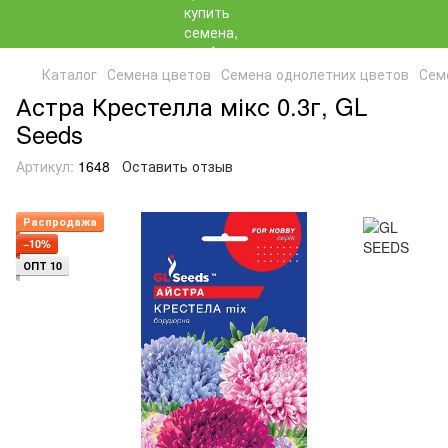
Каталог
Семена цветов
Семена однолетних цветов
Сем
Астра Крестелла мікс 0.3г, GL
Seeds
Артикул:
1648
Оставить отзыв
Распродажа
−10%
ОПТ 10