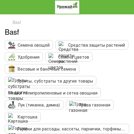
Basf
Basf
Семена овощей
Средства защиты растений
Удобрения
Семена цветов
Весовые и баночные семена
Грунты, субстраты та другие товары
Мешки полипропиленовые и сетка овощная
Лук (тиканка, димка)
Трава газонная
Картошка
Горшки для рассады, кассеты, парнички, торфяные таблетки