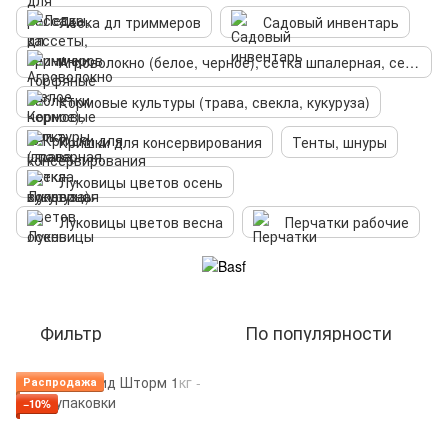
Леска дл триммеров
Садовый инвентарь
Агроволокно (белое, черное), сетка шпалерная, сетка вольерная
Кормовые культуры (трава, свекла, кукуруза)
Кришки для консервирования
Тенты, шнуры
Луковицы цветов осень
Луковицы цветов весна
Перчатки рабочие
Фильтр
По популярности
Распродажа
−10%