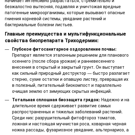
начинает интенсивно разрастаться, стремительно и
безжалостно вытесняя, подавляя и уничтожая вредные
патогенные микроорганизмы, которые вызывают опасные
гниения корневой системы, увядание растений и
бактериальные болезни листьев.
Главные преимущества и мультифункциональные
свойства биопрепарата Триходермин:
Глубокое фитосанитарное оздоровление почвы:
Препарат является эталонным решением для планового
осеннего (после сбора урожая) и ранневесеннего
внесения в открытый и закрытый грунт. Он выступает
как сильный природный деструктор — быстро разлагает
стерню, сухие остатки и опавшую листву, превращая их
в полезный, питательный биокомпост и параллельно
очищая землю от зимующих скрытых инфекций.
Тотальная сплошная биозащита грядок:
Надежно и на
длительное время сдерживает развитие самых
распространенных и тяжелых заболеваний растений.
Среди них: разрушительный фитофтороз томатов,
ложная и настоящая мучнистая роса, коварная черная
ножка рассады, фузариозное увядание, альтернариоз, а