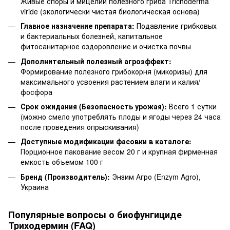
Живые споры и мицелий полезного гриба Trichoderma
viride (экологически чистая биологическая основа)
Главное назначение препарата:
Подавление грибковых
и бактериальных болезней, капитальное
фитосанитарное оздоровление и очистка почвы
Дополнительный полезный агроэффект:
Формирование полезного грибокорня (микоризы) для
максимального усвоения растением влаги и калия/
фосфора
Срок ожидания (Безопасность урожая):
Всего 1 сутки
(можно смело употреблять плоды и ягоды через 24 часа
после проведения опрыскивания)
Доступные модификации фасовки в каталоге:
Порционное пакование весом 20 г и крупная фирменная
емкость объемом 100 г
Бренд (Производитель):
Энзим Агро (Enzym Agro),
Украина
Популярные вопросы о биофунгициде
Триходермин (FAQ)