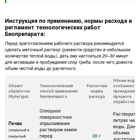
Инструкция по применению, нормы расхода и
регламент технологических работ
Биопрепарата:
Перед приготовлением рабочего раствора рекомендуется
сделать маточный раствор (развести средство в небольшом
количестве теплой воды), дать ему настояться 20–30 минут
для активации и пробуждения спор гриба, после чего довести
объем чистой воды до расчетного.
Объем воды 
Объект
Технологический
Расчетная
особенности
обработки
способ применения
норма
проведения
(Культура)
биопрепарата
расхода
процесса
обработки
Сплошное
Растворить 
поверхностное
литрах чист
Почва
опрыскивание
воды. Данно
раствором земли
(открытый и
объема
перед
20 г
закрытый
достаточно