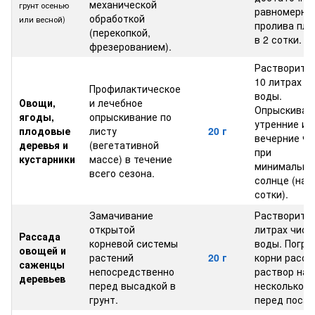
механической
грунт осенью
равномерно
обработкой
или весной)
пролива пл
(перекопкой,
в 2 сотки.
фрезерованием).
Растворить 
10 литрах ч
Профилактическое
воды.
Овощи,
и лечебное
Опрыскиван
ягоды,
опрыскивание по
утренние ил
плодовые
листу
20 г
вечерние ч
деревья и
(вегетативной
при
кустарники
массе) в течение
минимально
всего сезона.
солнце (на 
сотки).
Замачивание
Растворить 
открытой
литрах чист
Рассада
корневой системы
воды. Погру
овощей и
растений
20 г
корни расса
саженцы
непосредственно
раствор на
деревьев
перед высадкой в
несколько ч
грунт.
перед посад