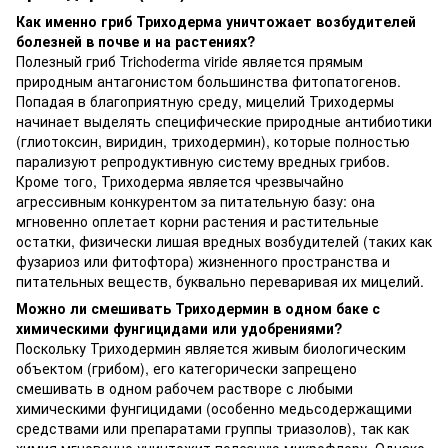
Как именно гриб Триходерма уничтожает возбудителей
болезней в почве и на растениях?
Полезный гриб Trichoderma viride является прямым
природным антагонистом большинства фитопатогенов.
Попадая в благоприятную среду, мицелий Триходермы
начинает выделять специфические природные антибиотики
(глиотоксин, виридин, триходермин), которые полностью
парализуют репродуктивную систему вредных грибов.
Кроме того, Триходерма является чрезвычайно
агрессивным конкурентом за питательную базу: она
мгновенно оплетает корни растения и растительные
остатки, физически лишая вредных возбудителей (таких как
фузариоз или фитофтора) жизненного пространства и
питательных веществ, буквально переваривая их мицелий.
Можно ли смешивать Триходермин в одном баке с
химическими фунгицидами или удобрениями?
Поскольку Триходермин является живым биологическим
объектом (грибом), его категорически запрещено
смешивать в одном рабочем растворе с любыми
химическими фунгицидами (особенно медьсодержащими
средствами или препаратами группы триазолов), так как
химия мгновенно уничтожит полезную микрофлору. Однако