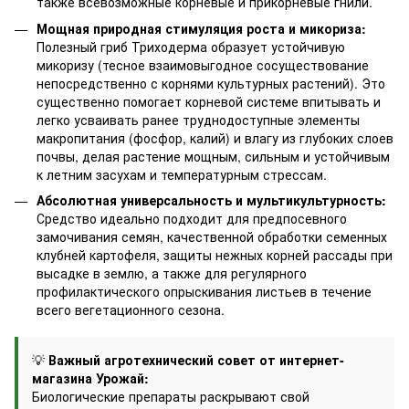
также всевозможные корневые и прикорневые гнили.
Мощная природная стимуляция роста и микориза:
Полезный гриб Триходерма образует устойчивую
микоризу (тесное взаимовыгодное сосуществование
непосредственно с корнями культурных растений). Это
существенно помогает корневой системе впитывать и
легко усваивать ранее труднодоступные элементы
макропитания (фосфор, калий) и влагу из глубоких слоев
почвы, делая растение мощным, сильным и устойчивым
к летним засухам и температурным стрессам.
Абсолютная универсальность и мультикультурность:
Средство идеально подходит для предпосевного
замочивания семян, качественной обработки семенных
клубней картофеля, защиты нежных корней рассады при
высадке в землю, а также для регулярного
профилактического опрыскивания листьев в течение
всего вегетационного сезона.
💡
Важный агротехнический совет от интернет-
магазина Урожай:
Биологические препараты раскрывают свой