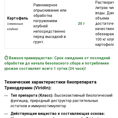
Растворить 
Равномерное
литрах чист
опрыскивание или
воды. Данно
обработка
Картофель
объема
погружением
20 г
достаточно
(семенные
клубней
качественно
клубни)
непосредственно
обеззаражи
перед высадкой в
100 кг клубн
грунт.
картофеля.
⏱️ Важное преимущество: Срок ожидания от последней
обработки до начала безопасного сбора и потребления
урожая составляет всего 1 сутки (24 часа)!
Технические характеристики биопрепарата
Триходермин (Viridin):
Тип препарата (Класс):
Высокоактивный биологический
фунгицид, природный деструктор растительных
остатков и иммуностимулятор
Действующее вещество и составляющая основа: