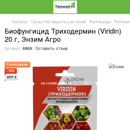
Каталог
Средства защиты растений
Фунгициды
Фунгици
Биофунгицид Триходермин (Viridin)
20 г, Энзим Агро
Артикул:
6869
Оставить отзыв
Распродажа
−10%
ОПТ 2