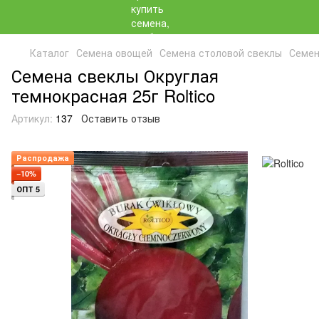
Каталог
Семена овощей
Семена столовой свеклы
Семен
Семена свеклы Округлая
темнокрасная 25г Roltico
Артикул:
137
Оставить отзыв
Распродажа
−10%
ОПТ 5