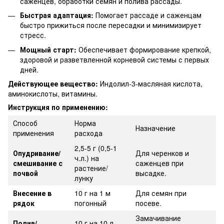
саженцев, обработки семян и полива рассады.
Быстрая адаптация:
Помогает рассаде и саженцам
быстро прижиться после пересадки и минимизирует
стресс.
Мощный старт:
Обеспечивает формирование крепкой,
здоровой и разветвленной корневой системы с первых
дней.
Действующее вещество:
Индолил-3-масляная кислота,
аминокислоты, витамины.
Инструкция по применению:
Способ
Норма
Назначение
применения
расхода
2,5-5 г (0,5-1
Опудривание/
Для черенков и
ч.л.) на
смешивание с
саженцев при
растение/
почвой
высадке.
лунку
Внесение в
10 г на 1 м
Для семян при
рядок
погонный
посеве.
Замачивание
Полив/
10 г на 10 л