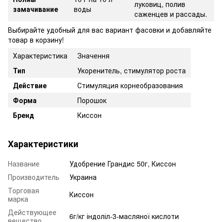
луковиц, полив
замачивание
воды
саженцев и рассады.
Выбирайте удобный для вас вариант фасовки и добавляйте
товар в корзину!
Характеристика
Значення
Тип
Укоренитель, стимулятор роста
Действие
Стимуляция корнеобразования
Форма
Порошок
Бренд
Киссон
Характеристики
Название
Удобрение Грандис 50г, Киссон
Производитель
Украина
Торговая
Киссон
марка
Действующее
6г/кг індоліл-3-масляної кислоти
вещество