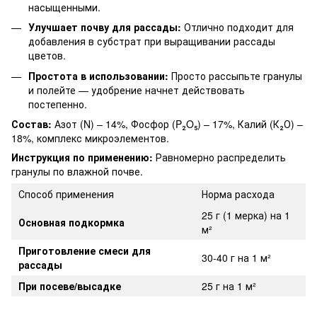
насыщенными.
Улучшает почву для рассады:
Отлично подходит для
добавления в субстрат при выращивании рассады
цветов.
Простота в использовании:
Просто рассыпьте гранулы
и полейте — удобрение начнет действовать
постепенно.
Состав:
Азот (N) – 14%, Фосфор (P₂O₅) – 17%, Калий (К₂О) –
18%, комплекс микроэлементов.
Инструкция по применению:
Равномерно распределить
гранулы по влажной почве.
Способ применения
Норма расхода
25 г (1 мерка) на 1
Основная подкормка
м²
Приготовление смеси для
30-40 г на 1 м²
рассады
При посеве/высадке
25 г на 1 м²