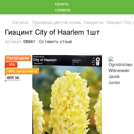
Каталог
Луковицы цветов осень
Гиацинты
Гиацинт City 
Гиацинт City of Haarlem 1шт
Артикул:
08661
Оставить отзыв
Распродажа
−10%
100% предоплата
ОПТ 10