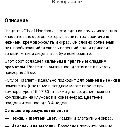
В избранное
Описание
Гиацинт «City of Haarlem» — это один из самых известных
классических сортов, который ценится за свой
очень
нежный, кремово-желтый
окрас. Он словно солнечный
луч, пробивающийся сквозь весенний сад, и приносит
теплый, мягкий акцент в любую композицию.
Этот сорт обладает
сильным и приятным сладким
ароматом
. Растение компактное, достигает в высоту
примерно 25 см.
«City of Haarlem» идеально подходит для
ранней выгонки
в
помещении (цветение в позднем марте-апреле при
температуре +15-17°C), а также для создания нежных
композиций на клумбах и в контейнерах. Цветение
продолжительное, до 3-4 недель.
Основные преимущества сорта:
Нежный желтый цвет:
Редкий и элегантный окрас.
Идеален для выгонки:
Позволяет получить ранние