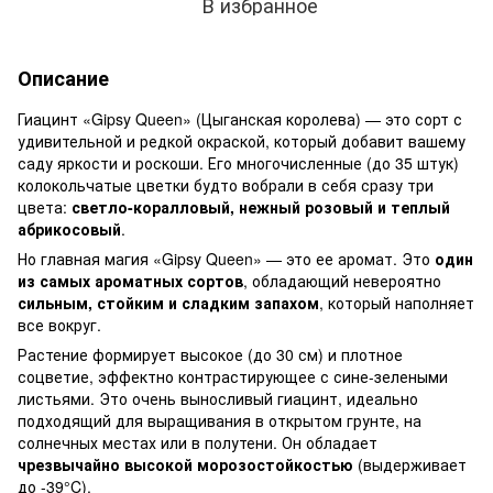
В избранное
Описание
Гиацинт «Gipsy Queen» (Цыганская королева) — это сорт с
удивительной и редкой окраской, который добавит вашему
саду яркости и роскоши. Его многочисленные (до 35 штук)
колокольчатые цветки будто вобрали в себя сразу три
цвета:
светло-коралловый, нежный розовый и теплый
абрикосовый
.
Но главная магия «Gipsy Queen» — это ее аромат. Это
один
из самых ароматных сортов
, обладающий невероятно
сильным, стойким и сладким запахом
, который наполняет
все вокруг.
Растение формирует высокое (до 30 см) и плотное
соцветие, эффектно контрастирующее с сине-зелеными
листьями. Это очень выносливый гиацинт, идеально
подходящий для выращивания в открытом грунте, на
солнечных местах или в полутени. Он обладает
чрезвычайно высокой морозостойкостью
(выдерживает
до -39°C).