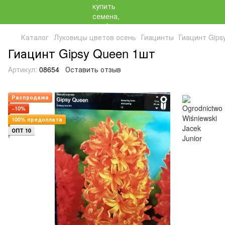
Каталог
Луковицы цветов осень
Гиацинты
Гиацинт Gips
Гиацинт Gipsy Queen 1шт
Артикул:
08654
Оставить отзыв
Распродажа
−10%
100% предоплата
ОПТ 10