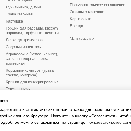
сетка овощная
Пользовательское соглашение
Лук (тиканка, димка)
Отзывы о магазине
Трава газонная
Карта сайта
Картошка
Бренди
Горшки для рассады, кассеты,
парнички, торфяные таблетки
Мы в соцсетях
Леска дл триммеров
Садовый инвентарь
Агроволокно (белое, черное),
сетка шпалерная, сетка
вольерная
Кормовые культуры (трава,
свекла, кукуруза)
Кришки для консервирования
Тенты, шнуры
Луковицы цветов осень
ости
Луковицы цветов весна
маркетинга и статистических целей, а также для безопасной и опт
Перчатки рабочие
тройках вашего браузера. Нажмите на кнопку «Согласиться», чтобы
 Подробнее можно ознакомиться на странице
Пользовательское сог