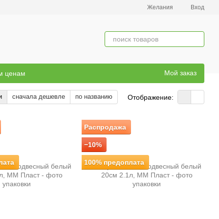
Желания
Вход
Мой заказ
ым ценам
и
сначала дешевле
по названию
Отображение:
Распродажа
−10%
лата
100% предоплата