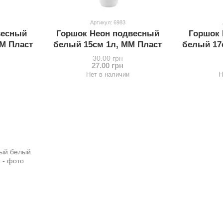
Артикул: 6983
весный
Горшок Неон подвесный
Горшок 
ММ Пласт
белый 15см 1л, ММ Пласт
белый 17
30.00 грн
27.00 грн
Нет в наличии
Н