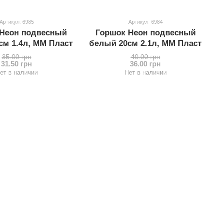
Артикул: 6985
Артикул: 6984
Неон подвесный
Горшок Неон подвесный
см 1.4л, ММ Пласт
белый 20см 2.1л, ММ Пласт
35.00 грн
40.00 грн
31.50 грн
36.00 грн
ет в наличии
Нет в наличии