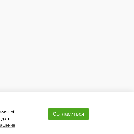
имальной
Согласиться
 дать
лашение
.