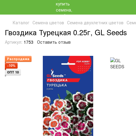
Каталог
Семена цветов
Семена двухлетних цветов
Сем
Гвоздика Турецкая 0.25г, GL Seeds
Артикул:
1753
Оставить отзыв
Распродажа
−10%
ОПТ 10