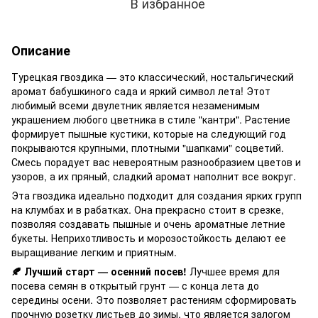
В избранное
Описание
Турецкая гвоздика — это классический, ностальгический
аромат бабушкиного сада и яркий символ лета! Этот
любимый всеми двулетник является незаменимым
украшением любого цветника в стиле "кантри". Растение
формирует пышные кустики, которые на следующий год
покрываются крупными, плотными "шапками" соцветий.
Смесь порадует вас невероятным разнообразием цветов и
узоров, а их пряный, сладкий аромат наполнит все вокруг.
Эта гвоздика идеально подходит для создания ярких групп
на клумбах и в рабатках. Она прекрасно стоит в срезке,
позволяя создавать пышные и очень ароматные летние
букеты. Неприхотливость и морозостойкость делают ее
выращивание легким и приятным.
🍂 Лучший старт — осенний посев!
Лучшее время для
посева семян в открытый грунт — с конца лета до
середины осени. Это позволяет растениям сформировать
прочную розетку листьев до зимы, что является залогом