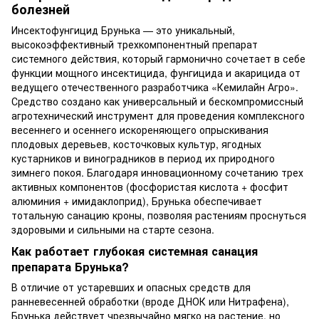
болезней
Инсектофунгицид Брунька — это уникальный,
высокоэффективный трехкомпонентный препарат
системного действия, который гармонично сочетает в себе
функции мощного инсектицида, фунгицида и акарицида от
ведущего отечественного разработчика «Кемилайн Агро».
Средство создано как универсальный и бескомпромиссный
агротехнический инструмент для проведения комплексного
весеннего и осеннего искореняющего опрыскивания
плодовых деревьев, косточковых культур, ягодных
кустарников и виноградников в период их природного
зимнего покоя. Благодаря инновационному сочетанию трех
активных компонентов (фосфористая кислота + фосфит
алюминия + имидаклоприд), Брунька обеспечивает
тотальную санацию кроны, позволяя растениям проснуться
здоровыми и сильными на старте сезона.
Как работает глубокая системная санация
препарата Брунька?
В отличие от устаревших и опасных средств для
ранневесенней обработки (вроде ДНОК или Нитрафена),
Брунька действует чрезвычайно мягко на растение, но