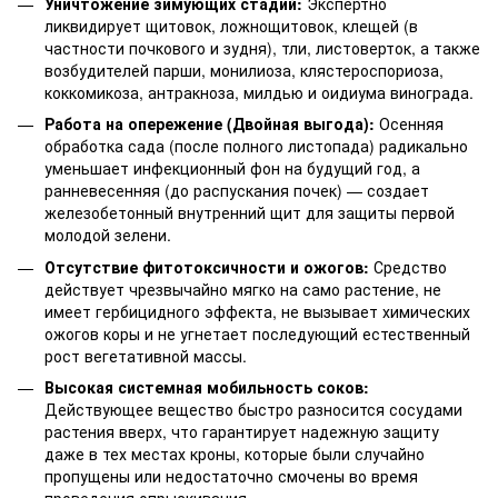
Уничтожение зимующих стадий:
Экспертно
ликвидирует щитовок, ложнощитовок, клещей (в
частности почкового и зудня), тли, листоверток, а также
возбудителей парши, монилиоза, клястероспориоза,
коккомикоза, антракноза, милдью и оидиума винограда.
Работа на опережение (Двойная выгода):
Осенняя
обработка сада (после полного листопада) радикально
уменьшает инфекционный фон на будущий год, а
ранневесенняя (до распускания почек) — создает
железобетонный внутренний щит для защиты первой
молодой зелени.
Отсутствие фитотоксичности и ожогов:
Средство
действует чрезвычайно мягко на само растение, не
имеет гербицидного эффекта, не вызывает химических
ожогов коры и не угнетает последующий естественный
рост вегетативной массы.
Высокая системная мобильность соков:
Действующее вещество быстро разносится сосудами
растения вверх, что гарантирует надежную защиту
даже в тех местах кроны, которые были случайно
пропущены или недостаточно смочены во время