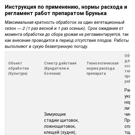
Инструкция по применению, нормы расхода и
регламент работ препаратом Брунька
Максимальная кратность обработок за один вегетационный
сезон — 2 (1 раз весной и 1 раз осенью). Срок ожидания от
момента обработки до сбора урожая не регламентируется, так
как внесение проводится в период отсутствия плодов. Работы
выполняют в сухую безветренную погоду.
Объе
для р
Объект
Спектр действия
Технологическая
особ
обработки
(Вредители и
норма расхода
техн
(Культура)
болезни)
препарата
пров
рабо
Раст
указ
норм
литр
Зимующие
чист
стадии щитовок,
Пров
ложнощитовок,
спло
клещей (зудня),
тщат