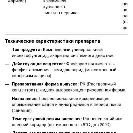
Абрикос)
коккомикоз,
пери
курчавость
полн
листьев персика
раст
(вес
осень
Технические характеристики препарата
Тип продукта:
Комплексный универсальный
инсектофунгицид, акарицид системного действия
Действующие вещества:
Фосфористая кислота +
фосфит алюминия + имидаклоприд (максимальный
синергизм защиты)
Препаративная форма выпуска:
РК (Растворимый
концентрат), жидкая высококонцентрированная форма
Назначение:
Профессиональное искореняющее
опрыскивание садов и виноградников в период покоя
(санация)
Температурный режим внесения:
Ранневесенний или
осенний коридор (оптимально от +5°C до +20°C)
Доступные варианты оригинального пакования в