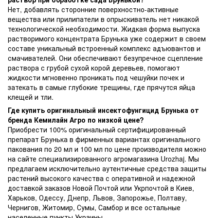
Нет, добавлять сторонние поверхностно-активные
вещества или прилипатели в опрыскиватель нет никакой
технологической необходимости. Жидкая форма выпуска
растворимого концентрата Брунька уже содержит в своем
составе уникальный встроенный комплекс адъювантов и
смачивателей. Они обеспечивают безупречное сцепление
раствора с грубой сухой корой деревьев, помогают
жидкости мгновенно проникать под чешуйки почек и
затекать в самые глубокие трещины, где прячутся яйца
клещей и тли.
Где купить оригинальный инсектофунгицид Брунька от
бренда Кемилайн Агро по низкой цене?
Приобрести 100% оригинальный сертифицированный
препарат Брунька в фирменных вариантах оригинального
пакования по 20 мл и 100 мл по цене производителя можно
на сайте специализированного агромагазина Urozhaj. Мы
предлагаем исключительно аутентичные средства защиты
растений высокого качества с оперативной и надежной
доставкой заказов Новой Почтой или Укрпочтой в Киев,
Харьков, Одессу, Днепр, Львов, Запорожье, Полтаву,
Чернигов, Житомир, Сумы, Самбор и все остальные
населенные пункты Украины.