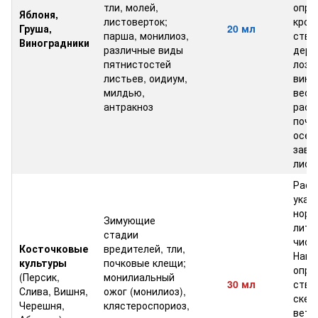
тли, молей,
опры
Яблоня,
листоверток;
крон
Груша,
20 мл
парша, монилиоз,
ство
Виноградники
различные виды
дере
пятнистостей
лозы
листьев, оидиум,
вино
милдью,
весн
антракноз
расп
поче
осен
заве
лист
Раст
указ
норм
Зимующие
литр
стадии
чист
Косточковые
вредителей, тли,
Напр
культуры
почковые клещи;
опры
(Персик,
монилиальный
30 мл
ство
Слива, Вишня,
ожог (монилиоз),
скел
Черешня,
клястероспориоз,
ветв