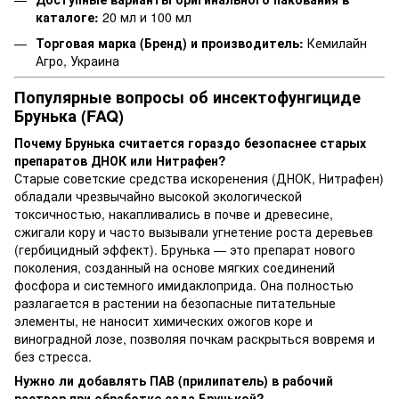
каталоге:
20 мл и 100 мл
Торговая марка (Бренд) и производитель:
Кемилайн
Агро, Украина
Популярные вопросы об инсектофунгициде
Брунька (FAQ)
Почему Брунька считается гораздо безопаснее старых
препаратов ДНОК или Нитрафен?
Старые советские средства искоренения (ДНОК, Нитрафен)
обладали чрезвычайно высокой экологической
токсичностью, накапливались в почве и древесине,
сжигали кору и часто вызывали угнетение роста деревьев
(гербицидный эффект). Брунька — это препарат нового
поколения, созданный на основе мягких соединений
фосфора и системного имидаклоприда. Она полностью
разлагается в растении на безопасные питательные
элементы, не наносит химических ожогов коре и
виноградной лозе, позволяя почкам раскрыться вовремя и
без стресса.
Нужно ли добавлять ПАВ (прилипатель) в рабочий
раствор при обработке сада Брунькой?