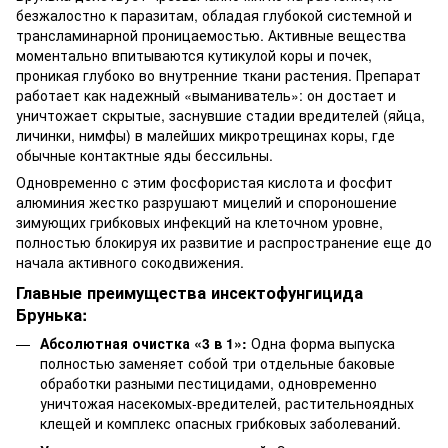
безжалостно к паразитам, обладая глубокой системной и
трансламинарной проницаемостью. Активные вещества
моментально впитываются кутикулой коры и почек,
проникая глубоко во внутренние ткани растения. Препарат
работает как надежный «выманиватель»: он достает и
уничтожает скрытые, заснувшие стадии вредителей (яйца,
личинки, нимфы) в малейших микротрещинах коры, где
обычные контактные яды бессильны.
Одновременно с этим фосфористая кислота и фосфит
алюминия жестко разрушают мицелий и спороношение
зимующих грибковых инфекций на клеточном уровне,
полностью блокируя их развитие и распространение еще до
начала активного сокодвижения.
Главные преимущества инсектофунгицида
Брунька:
Абсолютная очистка «3 в 1»:
Одна форма выпуска
полностью заменяет собой три отдельные баковые
обработки разными пестицидами, одновременно
уничтожая насекомых-вредителей, растительноядных
клещей и комплекс опасных грибковых заболеваний.