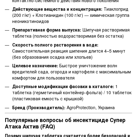
контактно-системного действия нового поколения
Действующие вещества и концентрация:
Тиаклоприд
(200 г/кг) + Клотианидин (100 г/кг) — химическая группа
неоникотиноидов
Препаративная форма выпуска:
Шипучая растворимая
таблетка (полностью водорастворимая без остатка)
Скорость полного растворения в воде:
Самостоятельная реакция шипения длится 4–5 минут
(без образования осадка или хлопьев)
Целевое назначение:
Быстрое уничтожение волн
вредителей сада, огорода и картофеля с максимальным
комфортом для пользователя
Доступные модификации фасовки в каталоге:
1
таблетка (герметичный контейнер-фольга) / 10 таблеток
(пластиковая емкость с крышкой)
Бренд (Производитель):
AgroProtection, Украина
Популярные вопросы об инсектициде Супер
Атака Актив (FAQ)
Почему шипучая таблетка считается более безопасной и