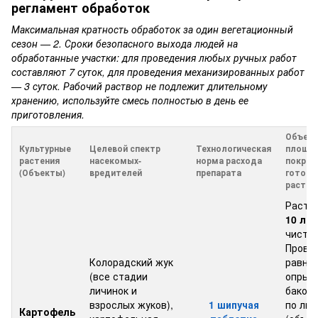
регламент обработок
Максимальная кратность обработок за один вегетационный
сезон — 2. Сроки безопасного выхода людей на
обработанные участки: для проведения любых ручных работ
составляют 7 суток, для проведения механизированных работ
— 3 суток. Рабочий раствор не подлежит длительному
хранению, используйте смесь полностью в день ее
приготовления.
Объем 
Культурные
Целевой спектр
Технологическая
площа
растения
насекомых-
норма расхода
покрыт
(Объекты)
вредителей
препарата
готов
раство
Раств
10 лит
чистой
Прове
Колорадский жук
равно
(все стадии
опрыс
личинок и
баков
взрослых жуков),
1 шипучая
по лис
Картофель