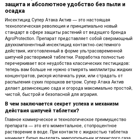
защита и абсолютное удобство без пыли и
осадка
Инсектицид Супер Атака Актив — это настоящая
технологическая революция и принципиально новый
стандарт в сфере защиты растений от ведущего бренда
AgroProtection. Препарат представляет собой сверхмощный
двухкомпонентный инсектицид контактно-системного
действия, изготовленный в форме ультрасовременной
шипучей растворимой таблетки. Разработка полностью
перечеркивает все неудобства классических пестицидов:
теперь вам больше не нужно отмерять миллилитры жидких
концентратов, рискуя испачкать руки, или страдать от
распыления сухих порошков ветром. Супер Атака Актив
делает дезинсекцию сада и огорода максимально простой,
чистой, быстрой и безопасной для агрария.
В чем заключается секрет успеха и механизм
действия шипучей таблетки?
Главное коммерческое и технологическое преимущество
препарата — это его моментальное, стопроцентное
растворение в воде. При контакте с жидкостью таблетка
начинает бурно выделять микропузырьки углекислого газа,