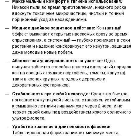
Максимальный комфорт и гигиена использования:
Никакой пыли во время приготовления, никакого риска
вдохнуть токсичные микрочастицы, чистый и точный
порционный уход за насаждениями.
Мощное двойное защитное действие:
Контактный
эффект выжигает открытых насекомых сразу во время
опрыскивания, а системный — глубоко проникает в соки
растения и надежно консервирует его изнутри, защищая
даже молодые новые побеги.
Абсолютная универсальность на участке:
Одна
шипучая таблетка способна навести идеальный порядок
как на овощных грядках (картофель, томаты, капуста),
так и в кронах крупных плодовых деревьев и
декоративных кустарников.
Стабильность при любой непогоде:
Средство быстро
поглощается кутикулой листьев, становясь устойчивым
к смыванию летними ливнями уже через 2 часа, и не
теряет своей силы под воздействием яркого солнечного
ультрафиолета.
Удобство хранения и длительность фасовки:
Таблетированная форма занимает минимум места,