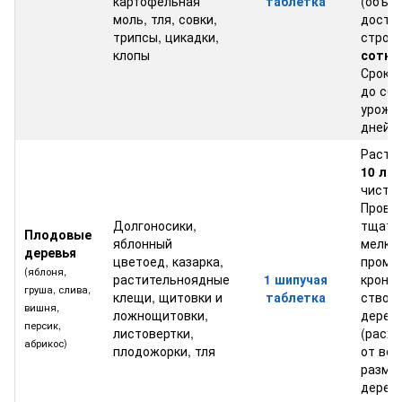
картофельная
таблетка
(объе
моль, тля, совки,
доста
трипсы, цикадки,
строг
клопы
сотки
Срок 
до сбо
урожа
дней.
Раств
10 лит
чистой
Прове
Долгоносики,
тщате
Плодовые
яблонный
мелко
деревья
цветоед, казарка,
промы
(яблоня,
растительноядные
1 шипучая
кроны 
груша, слива,
клещи, щитовки и
таблетка
ствол
вишня,
ложнощитовки,
дерев
персик,
листовертки,
(расхо
абрикос)
плодожорки, тля
от воз
разме
дерева