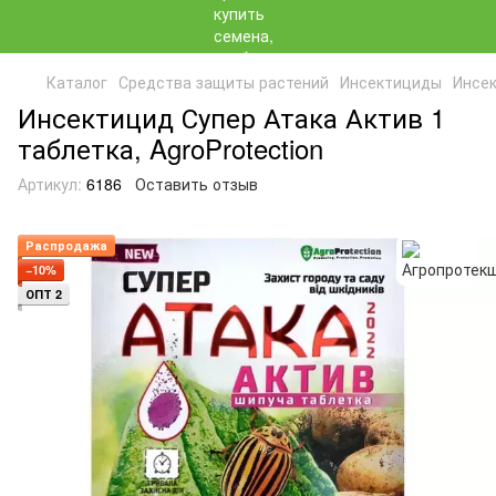
Каталог
Средства защиты растений
Инсектициды
Инсек
Инсектицид Супер Атака Актив 1
таблетка, AgroProtection
Артикул:
6186
Оставить отзыв
Распродажа
−10%
ОПТ 2