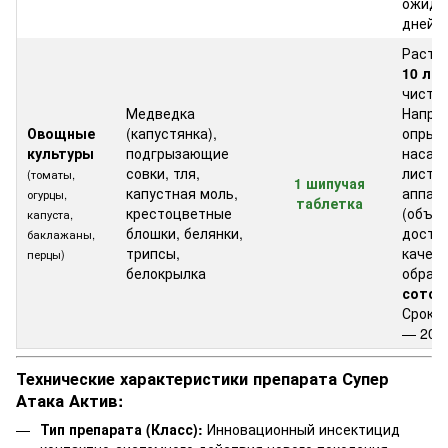
ожида
дней.
Раств
10 лит
чистой
Медведка
Напра
Овощные
(капустянка),
опрыс
культуры
подгрызающие
насаж
совки, тля,
листо
(томаты,
1 шипучая
капустная моль,
аппар
огурцы,
таблетка
крестоцветные
(объе
капуста,
блошки, белянки,
доста
баклажаны,
трипсы,
качес
перцы)
белокрылка
обраб
соток
Срок 
— 20 д
Технические характеристики препарата Супер
Атака Актив:
Тип препарата (Класс):
Инновационный инсектицид