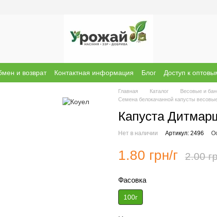
мен и возврат
Контактная информация
Блог
Доступ к оптов
ы о магазине
Бренди
Главная
Каталог
Весовые и ба
Семена белокачанной капусты весовы
Капуста Дитмарш
Нет в наличии
Артикул: 2496
О
1.80 грн/г
2.00 гр
Фасовка
100г