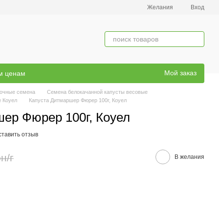
Желания
Вход
Мой заказ
ым ценам
ночные семена
Семена белокачанной капусты весовые
е Коуел
Капуста Дитмаршер Фюрер 100г, Коуел
ер Фюрер 100г, Коуел
ставить отзыв
н/г
В желания