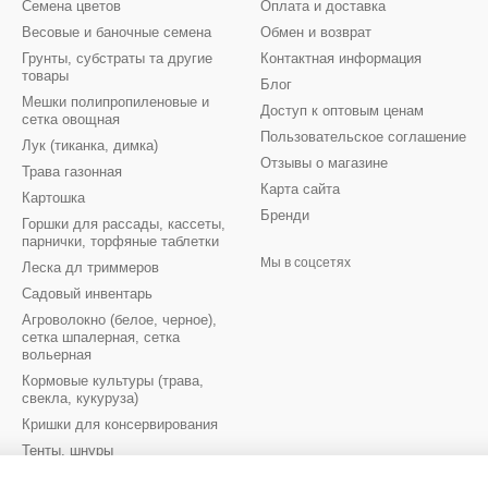
Семена цветов
Оплата и доставка
Весовые и баночные семена
Обмен и возврат
Грунты, субстраты та другие
Контактная информация
товары
Блог
Мешки полипропиленовые и
Доступ к оптовым ценам
сетка овощная
Пользовательское соглашение
Лук (тиканка, димка)
Отзывы о магазине
Трава газонная
Карта сайта
Картошка
Бренди
Горшки для рассады, кассеты,
парнички, торфяные таблетки
Мы в соцсетях
Леска дл триммеров
Садовый инвентарь
Агроволокно (белое, черное),
сетка шпалерная, сетка
вольерная
Кормовые культуры (трава,
свекла, кукуруза)
Кришки для консервирования
Тенты, шнуры
Луковицы цветов осень