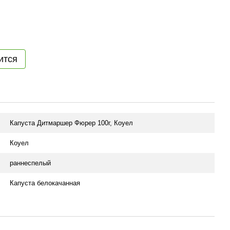
ится
Капуста Дитмаршер Фюрер 100г, Коуел
Коуел
раннеспелый
Капуста белокачанная