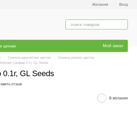
Желания
Вход
Мой заказ
ым ценам
в
Семена однолетних цветов
Семена разных цветов
Лобелия Сапфир 0.1г, GL Seeds
0.1г, GL Seeds
тавить отзыв
В желания