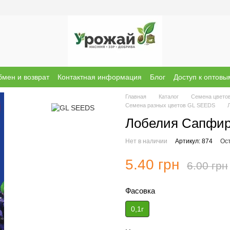
мен и возврат
Контактная информация
Блог
Доступ к оптов
ы о магазине
Бренди
Главная
Каталог
Семена цвето
Семена разных цветов GL SEEDS
Лобелия Сапфир 
Нет в наличии
Артикул: 874
Ос
5.40 грн
6.00 грн
Фасовка
0,1г