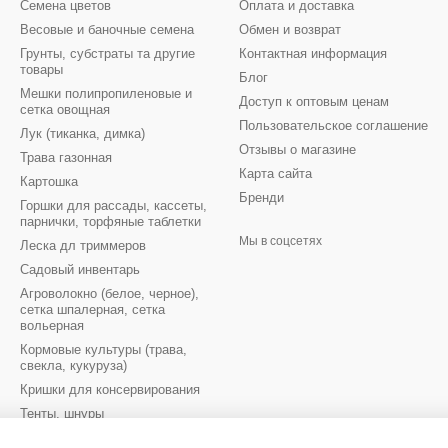
Семена цветов
Оплата и доставка
Весовые и баночные семена
Обмен и возврат
Грунты, субстраты та другие
Контактная информация
товары
Блог
Мешки полипропиленовые и
Доступ к оптовым ценам
сетка овощная
Пользовательское соглашение
Лук (тиканка, димка)
Отзывы о магазине
Трава газонная
Карта сайта
Картошка
Бренди
Горшки для рассады, кассеты,
парнички, торфяные таблетки
Мы в соцсетях
Леска дл триммеров
Садовый инвентарь
Агроволокно (белое, черное),
сетка шпалерная, сетка
вольерная
Кормовые культуры (трава,
свекла, кукуруза)
Кришки для консервирования
Тенты, шнуры
Луковицы цветов осень