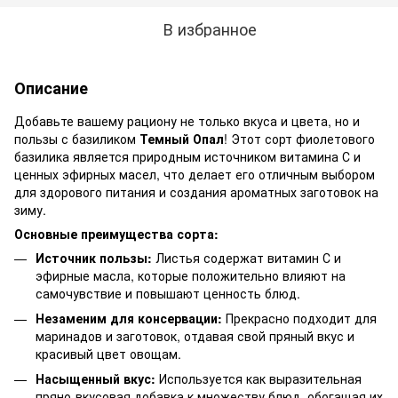
В избранное
Описание
Добавьте вашему рациону не только вкуса и цвета, но и
пользы с базиликом
Темный Опал
! Этот сорт фиолетового
базилика является природным источником витамина С и
ценных эфирных масел, что делает его отличным выбором
для здорового питания и создания ароматных заготовок на
зиму.
Основные преимущества сорта:
Источник пользы:
Листья содержат витамин С и
эфирные масла, которые положительно влияют на
самочувствие и повышают ценность блюд.
Незаменим для консервации:
Прекрасно подходит для
маринадов и заготовок, отдавая свой пряный вкус и
красивый цвет овощам.
Насыщенный вкус:
Используется как выразительная
пряно-вкусовая добавка к множеству блюд, обогащая их