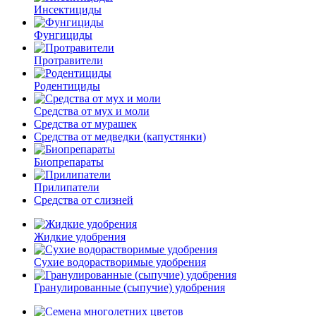
Инсектициды
Фунгициды
Протравители
Родентициды
Средства от мух и моли
Средства от мурашек
Средства от медведки (капустянки)
Биопрепараты
Прилипатели
Средства от слизней
Жидкие удобрения
Сухие водорастворимые удобрения
Гранулированные (сыпучие) удобрения