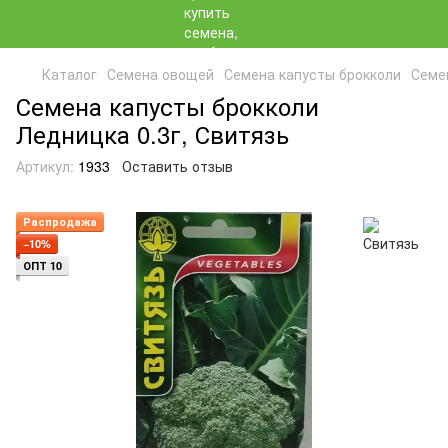
Каталог
Семена овощей
Семена капусты брокколи
Семе
Семена капусты брокколи
Ледницка 0.3г, Свитязь
Артикул:
1933
Оставить отзыв
Распродажа
−10%
ОПТ 10