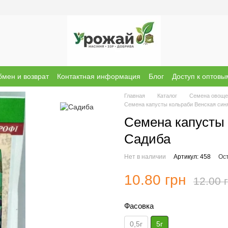
мен и возврат
Контактная информация
Блог
Доступ к оптов
ы о магазине
Бренди
Главная
Каталог
Семена овоще
Семена капусты кольраби Венская синя
Семена капусты 
Садиба
Нет в наличии
Артикул: 458
Ос
10.80 грн
12.00 
Фасовка
0,5г
5г