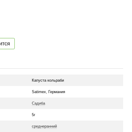
ится
Капуста кольраби
Satimex, Германия
Садиба
5г
среднеранний