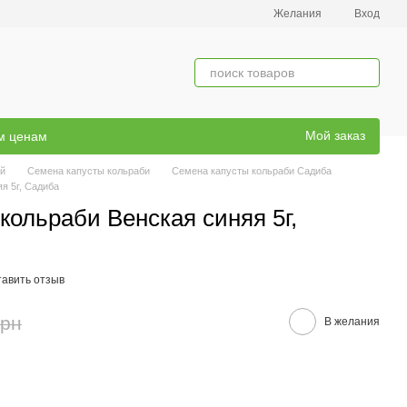
Желания
Вход
Мой заказ
ым ценам
й
Семена капусты кольраби
Семена капусты кольраби Садиба
я 5г, Садиба
кольраби Венская синяя 5г,
тавить отзыв
грн
В желания