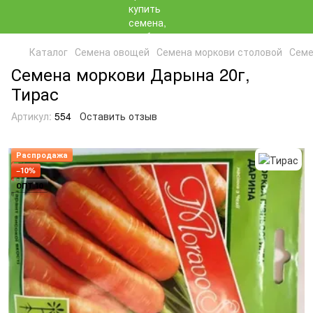
Каталог
Семена овощей
Семена моркови столовой
Семе
Семена моркови Дарына 20г,
Тирас
Артикул:
554
Оставить отзыв
Распродажа
−10%
ОПТ 10