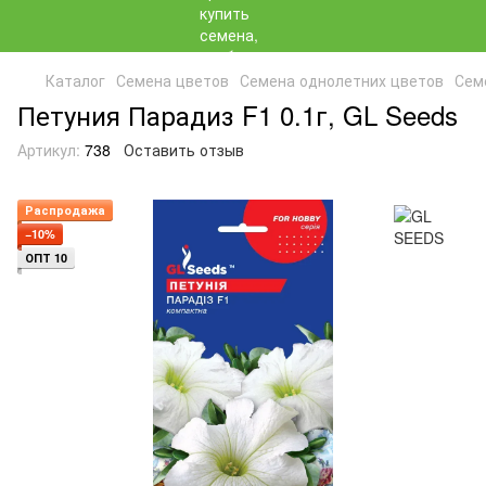
Каталог
Семена цветов
Семена однолетних цветов
Сем
Петуния Парадиз F1 0.1г, GL Seeds
Артикул:
738
Оставить отзыв
Распродажа
−10%
ОПТ 10