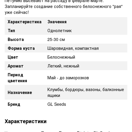
Петунию высевают на рассаду в феврале-марте.
Запланируйте создание собственного белоснежного "рая"
уже сейчас!
Характеристика
Значення
Тип
Однолетник
Высота
25-30 см
Форма куста
Шаровидная, компактная
Цвет
Белоснежный
Аромат
Легкий, нежный
Период
Май - до заморозков
цветения
Клумбы, бордюры, вазоны, балконные
Назначение
ящики
Бренд
GL Seeds
Характеристики