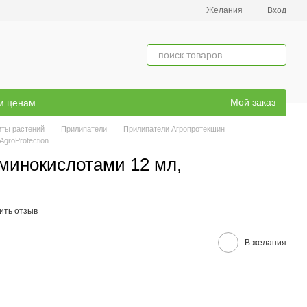
Желания
Вход
Мой заказ
ым ценам
иты растений
Прилипатели
Прилипатели Агропротекшин
groProtection
минокислотами 12 мл,
ить отзыв
В желания