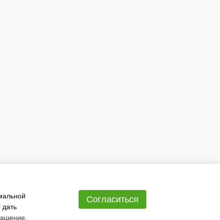
имальной
Согласиться
 дать
лашение
.