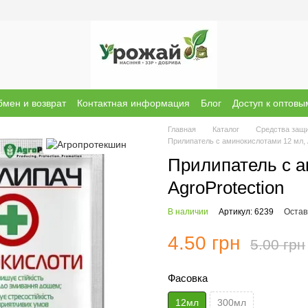
мен и возврат
Контактная информация
Блог
Доступ к оптов
ы о магазине
Бренди
Главная
Каталог
Средства защ
Прилипатель с аминокислотами 12 мл, A
Прилипатель с а
AgroProtection
В наличии
Артикул: 6239
Остав
4.50 грн
5.00 грн
Фасовка
12мл
300мл