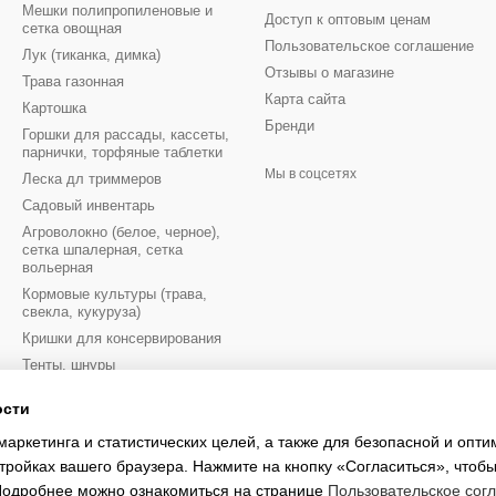
Мешки полипропиленовые и
Доступ к оптовым ценам
сетка овощная
Пользовательское соглашение
Лук (тиканка, димка)
Отзывы о магазине
Трава газонная
Карта сайта
Картошка
Бренди
Горшки для рассады, кассеты,
парнички, торфяные таблетки
Мы в соцсетях
Леска дл триммеров
Садовый инвентарь
Агроволокно (белое, черное),
сетка шпалерная, сетка
вольерная
Кормовые культуры (трава,
свекла, кукуруза)
Кришки для консервирования
Тенты, шнуры
Луковицы цветов осень
ости
Луковицы цветов весна
маркетинга и статистических целей, а также для безопасной и опт
Перчатки рабочие
тройках вашего браузера. Нажмите на кнопку «Согласиться», чтобы
 Подробнее можно ознакомиться на странице
Пользовательское сог