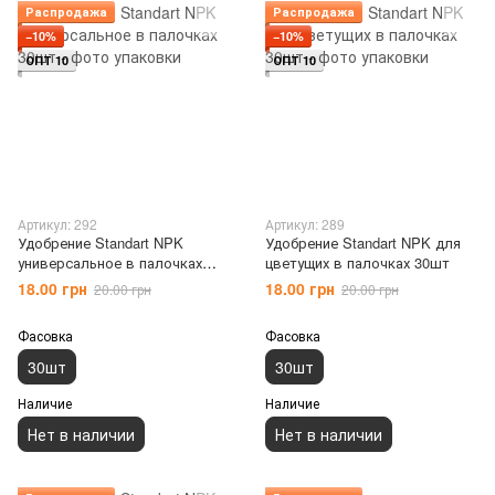
Распродажа
Распродажа
−10%
−10%
ОПТ 10
ОПТ 10
Артикул: 292
Артикул: 289
Удобрение Standart NPK
Удобрение Standart NPK для
универсальное в палочках
цветущих в палочках 30шт
30шт
18.00 грн
18.00 грн
20.00 грн
20.00 грн
Фасовка
Фасовка
30шт
30шт
Наличие
Наличие
Нет в наличии
Нет в наличии