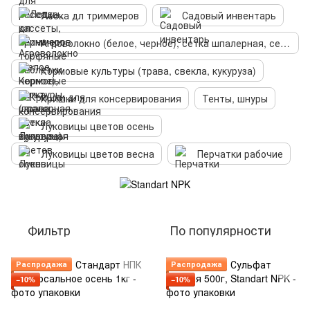
Леска дл триммеров
Садовый инвентарь
Агроволокно (белое, черное), сетка шпалерная, сетка вольерная
Кормовые культуры (трава, свекла, кукуруза)
Кришки для консервирования
Тенты, шнуры
Луковицы цветов осень
Луковицы цветов весна
Перчатки рабочие
Фильтр
По популярности
Распродажа
Распродажа
−10%
−10%