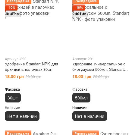
Распродажа
Распродажа
−10%
−10%
ОПТ 10
ОПТ 10
Артикул: 290
Артикул: 291
Удобрение Standart NPK для
Удобрение Универсальное с
орхидей в палочках 30шт
биогумусом 500мл, Standart
NPK
18.00 грн
18.00 грн
20.00 грн
20.00 грн
Фасовка
Фасовка
30шт
500мл
Наличие
Наличие
Нет в наличии
Нет в наличии
Распродажа
Распродажа