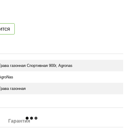
ится
Трава газонная Спортивная 900г, Agronas
AgroNas
Трава газонная
Гарантия