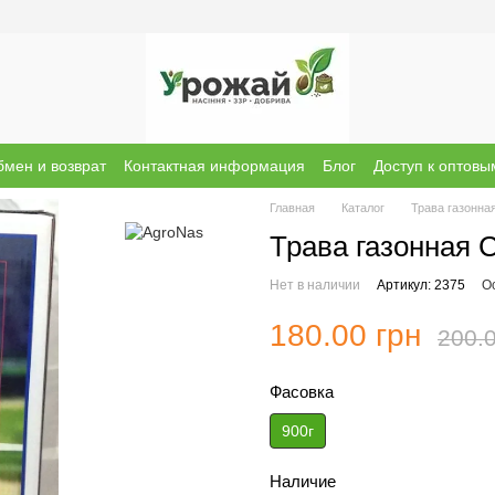
мен и возврат
Контактная информация
Блог
Доступ к оптов
ы о магазине
Бренди
Главная
Каталог
Трава газонна
Трава газонная С
Нет в наличии
Артикул: 2375
О
180.00 грн
200.0
Фасовка
900г
Наличие