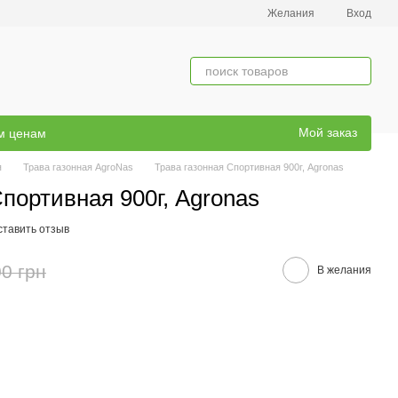
Желания
Вход
Мой заказ
ым ценам
я
Трава газонная AgroNas
Трава газонная Спортивная 900г, Agronas
портивная 900г, Agronas
ставить отзыв
0 грн
В желания