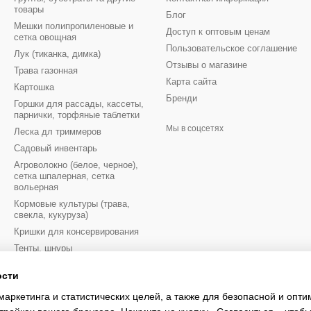
товары
Блог
Мешки полипропиленовые и
Доступ к оптовым ценам
сетка овощная
Пользовательское соглашение
Лук (тиканка, димка)
Отзывы о магазине
Трава газонная
Карта сайта
Картошка
Бренди
Горшки для рассады, кассеты,
парнички, торфяные таблетки
Мы в соцсетях
Леска дл триммеров
Садовый инвентарь
Агроволокно (белое, черное),
сетка шпалерная, сетка
вольерная
Кормовые культуры (трава,
свекла, кукуруза)
Кришки для консервирования
Тенты, шнуры
Луковицы цветов осень
ости
Луковицы цветов весна
маркетинга и статистических целей, а также для безопасной и опт
Перчатки рабочие