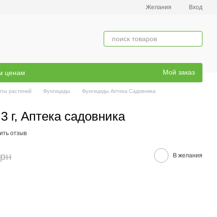
Желания
Вход
Мой заказ
ым ценам
иты растений
Фунгициды
Фунгициды Аптека Садовника
3 г, Аптека садовника
ить отзыв
грн
В желания