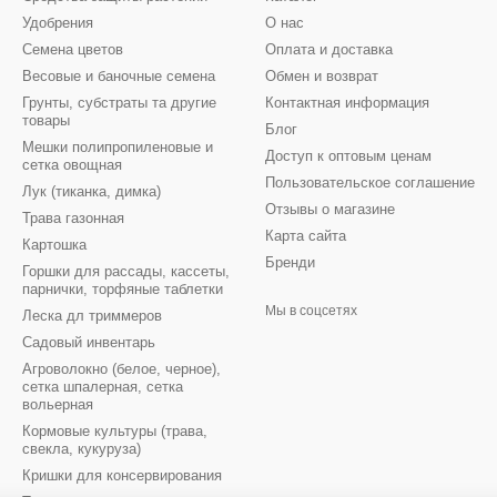
Удобрения
О нас
Семена цветов
Оплата и доставка
Весовые и баночные семена
Обмен и возврат
Грунты, субстраты та другие
Контактная информация
товары
Блог
Мешки полипропиленовые и
Доступ к оптовым ценам
сетка овощная
Пользовательское соглашение
Лук (тиканка, димка)
Отзывы о магазине
Трава газонная
Карта сайта
Картошка
Бренди
Горшки для рассады, кассеты,
парнички, торфяные таблетки
Мы в соцсетях
Леска дл триммеров
Садовый инвентарь
Агроволокно (белое, черное),
сетка шпалерная, сетка
вольерная
Кормовые культуры (трава,
свекла, кукуруза)
Кришки для консервирования