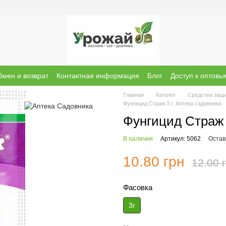
мен и возврат
Контактная информация
Блог
Доступ к оптов
ы о магазине
Бренди
Главная
Каталог
Средства защ
Фунгицид Страж 3 г, Аптека садовника
Фунгицид Страж 
В наличии
Артикул: 5062
Остав
10.80 грн
12.00 
Фасовка
3г