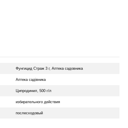
Фунгицид Страж 3 г, Аптека садовника
Аптека садівника
Ципродинил, 500 г/л
избирательного действия
послесходовый