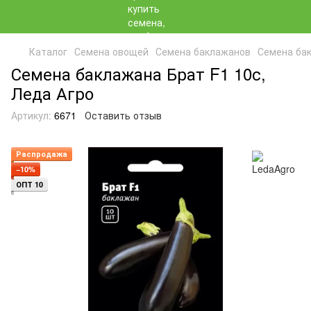
Каталог
Семена овощей
Семена баклажанов
Семена ба
Семена баклажана Брат F1 10с,
Леда Агро
Артикул:
6671
Оставить отзыв
Распродажа
−10%
ОПТ 10