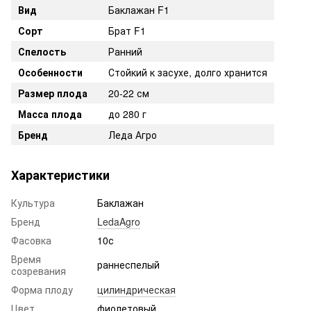
Вид
Баклажан F1
Сорт
Брат F1
Спелость
Ранний
Особенности
Стойкий к засухе, долго хранится
Размер плода
20-22 см
Масса плода
до 280 г
Бренд
Леда Агро
Характеристики
Культура
Баклажан
Бренд
LedaAgro
Фасовка
10с
Время
раннеспелый
созревания
Форма плоду
цилиндрическая
Цвет
фиолетовый