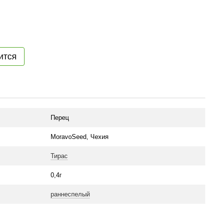
ится
Перец
MoravoSeed, Чехия
Тирас
0,4г
раннеспелый