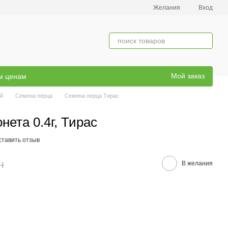
Желания
Вход
Мой заказ
ым ценам
й
Семена перца
Семена перца Тирас
ета 0.4г, Тирас
ставить отзыв
н
В желания