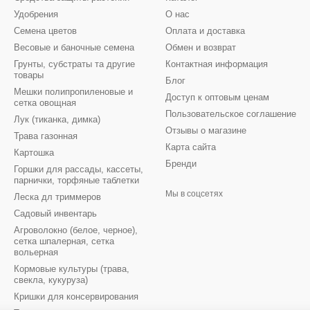
Удобрения
О нас
Семена цветов
Оплата и доставка
Весовые и баночные семена
Обмен и возврат
Грунты, субстраты та другие
Контактная информация
товары
Блог
Мешки полипропиленовые и
Доступ к оптовым ценам
сетка овощная
Пользовательское соглашение
Лук (тиканка, димка)
Отзывы о магазине
Трава газонная
Карта сайта
Картошка
Бренди
Горшки для рассады, кассеты,
парнички, торфяные таблетки
Мы в соцсетях
Леска дл триммеров
Садовый инвентарь
Агроволокно (белое, черное),
сетка шпалерная, сетка
вольерная
Кормовые культуры (трава,
свекла, кукуруза)
Кришки для консервирования