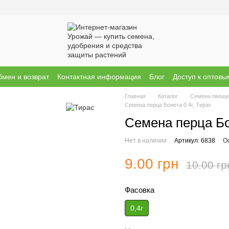
мен и возврат
Контактная информация
Блог
Доступ к оптов
ы о магазине
Бренди
Главная
Каталог
Семена овоще
Семена перца Бонета 0.4г, Тирас
Семена перца Бон
Нет в наличии
Артикул: 6838
О
9.00 грн
10.00 гр
Фасовка
0,4г