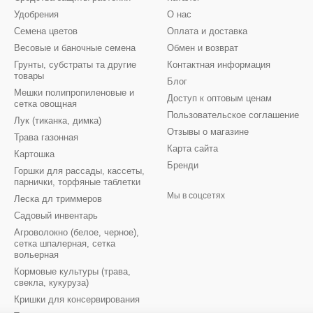
Удобрения
О нас
Семена цветов
Оплата и доставка
Весовые и баночные семена
Обмен и возврат
Грунты, субстраты та другие
Контактная информация
товары
Блог
Мешки полипропиленовые и
Доступ к оптовым ценам
сетка овощная
Пользовательское соглашение
Лук (тиканка, димка)
Отзывы о магазине
Трава газонная
Карта сайта
Картошка
Бренди
Горшки для рассады, кассеты,
парнички, торфяные таблетки
Мы в соцсетях
Леска дл триммеров
Садовый инвентарь
Агроволокно (белое, черное),
сетка шпалерная, сетка
вольерная
Кормовые культуры (трава,
свекла, кукуруза)
Кришки для консервирования