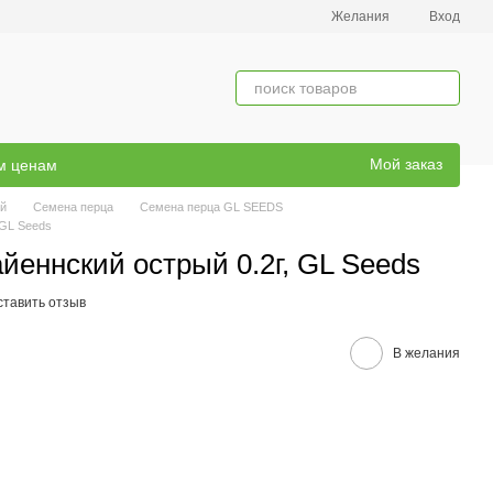
Желания
Вход
Мой заказ
ым ценам
й
Семена перца
Семена перца GL SEEDS
 GL Seeds
йеннский острый 0.2г, GL Seeds
ставить отзыв
В желания