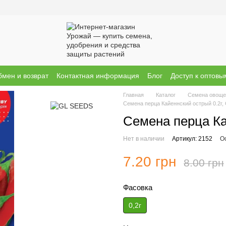
мен и возврат
Контактная информация
Блог
Доступ к оптов
ы о магазине
Бренди
Главная
Каталог
Семена овоще
Семена перца Кайеннский острый 0.2г,
Семена перца Ка
Нет в наличии
Артикул: 2152
О
7.20 грн
8.00 грн
Фасовка
0,2г