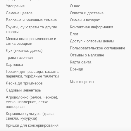
Удобрения
О нас
Семена цветов
Оплата и доставка
Весовые и баночные семена
Обмен и возврат
Грунты, субстраты та другие
Контактная информация
товары
Блог
Мешки полипропиленовые и
Доступ к оптовым ценам
сетка овощная
Пользовательское соглашение
Лук (тиканка, димка)
Отзывы о магазине
Трава газонная
Карта сайта
Картошка
Бренди
Горшки для рассады, кассеты,
парнички, торфяные таблетки
Мы в соцсетях
Леска дл триммеров
Садовый инвентарь
Агроволокно (белое, черное),
сетка шпалерная, сетка
вольерная
Кормовые культуры (трава,
свекла, кукуруза)
Кришки для консервирования