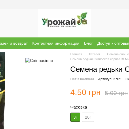
мен и возврат
Контактная информация
Блог
Доступ к оптов
ы о магазине
Бренди
Главная
Каталог
Семена овоще
Семена редьки Сквирская черная 3г М
Семена редьки С
Нет в наличии
Артикул: 2705
О
4.50 грн
5.00 грн
Фасовка
3г
20г