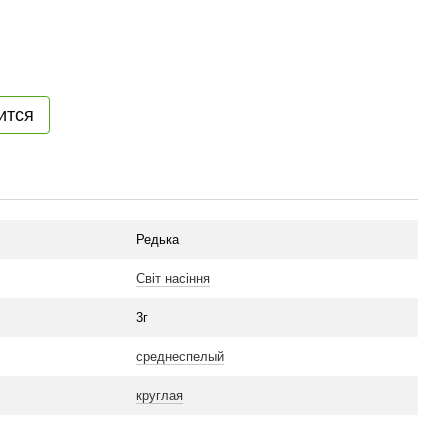
ится
Редька
Світ насіння
3г
среднеспелый
круглая