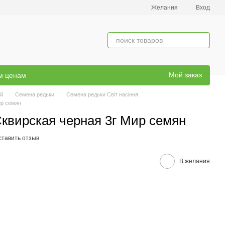
Желания
Вход
Мой заказ
ым ценам
й
Семена редьки
Семена редьки Світ насіння
ир семян
квирская черная 3г Мир семян
ставить отзыв
В желания