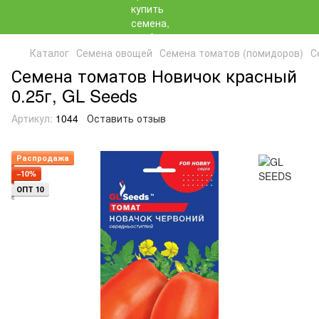
Каталог
Семена овощей
Семена томатов (помидоров)
С
Семена томатов Новичок красный
0.25г, GL Seeds
Артикул:
1044
Оставить отзыв
Распродажа
−10%
ОПТ 10