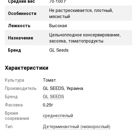
Средний вес
70-100 г
Не растрескивается, плотный,
Особенности
мясистый
Лежкость
Высокая
Цельноплодное консервирование,
Назначение
засолка, томатопродукты
Бренд
GL Seeds
Характеристики
Культура
Томат
Производитель
GL SEEDS, Украина
Бренд
GL SEEDS
Фасовка
0,25г
Время
среднеспелый
созревания
Тип
Детерминантный (низкорослый)