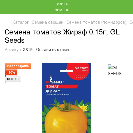
Каталог
Семена овощей
Семена томатов (помидоров)
С
Семена томатов Жираф 0.15г, GL
Seeds
Артикул:
2319
Оставить отзыв
Распродажа
−10%
ОПТ 10