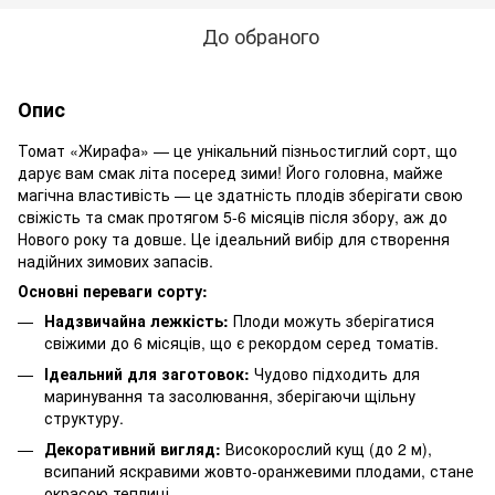
До обраного
Опис
Томат «Жирафа» — це унікальний пізньостиглий сорт, що
дарує вам смак літа посеред зими! Його головна, майже
магічна властивість — це здатність плодів зберігати свою
свіжість та смак протягом 5-6 місяців після збору, аж до
Нового року та довше. Це ідеальний вибір для створення
надійних зимових запасів.
Основні переваги сорту:
Надзвичайна лежкість:
Плоди можуть зберігатися
свіжими до 6 місяців, що є рекордом серед томатів.
Ідеальний для заготовок:
Чудово підходить для
маринування та засолювання, зберігаючи щільну
структуру.
Декоративний вигляд:
Високорослий кущ (до 2 м),
всипаний яскравими жовто-оранжевими плодами, стане
окрасою теплиці.