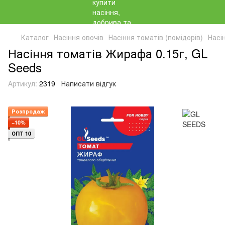
Каталог
Насіння овочів
Насіння томатів (помідорів)
Насі
Насіння томатів Жирафа 0.15г, GL
Seeds
Артикул:
2319
Написати відгук
Розпродаж
−10%
ОПТ 10