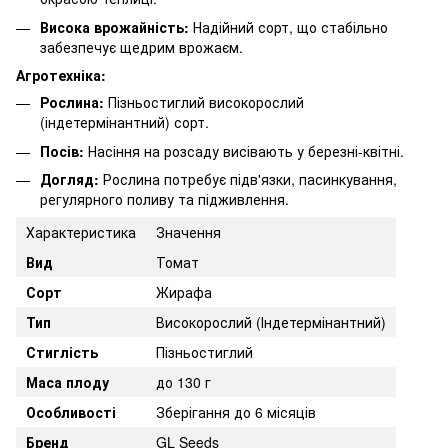
Висока врожайність:
Надійний сорт, що стабільно
забезпечує щедрим врожаєм.
Агротехніка:
Рослина:
Пізньостиглий високорослий
(індетермінантний) сорт.
Посів:
Насіння на розсаду висівають у березні-квітні.
Догляд:
Рослина потребує підв'язки, пасинкування,
регулярного поливу та підживлення.
Характеристика
Значення
Вид
Томат
Сорт
Жирафа
Тип
Високорослий (Індетермінантний)
Стиглість
Пізньостиглий
Маса плоду
до 130 г
Особливості
Зберігання до 6 місяців
Бренд
GL Seeds