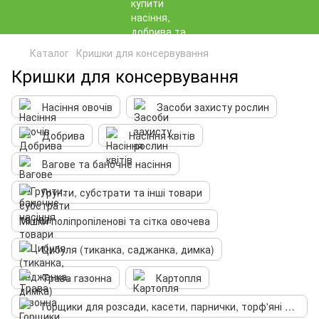
Каталог
Кришки для консервування
Кришки для консервування
Насіння овочів
Засоби захисту рослин
Добрива
Насіння квітів
Вагове та баночне насіння
Грунти, субстрати та інші товари
Мішки поліпропіленові та сітка овочева
Цибуля (тиканка, саджанка, димка)
Трава газонна
Картопля
Горщики для розсади, касети, парнички, торф'яні таблетки