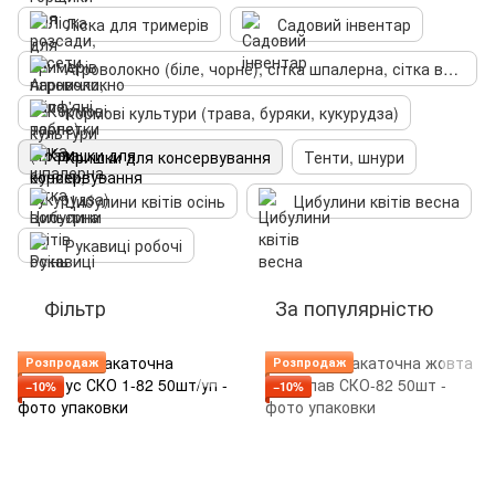
Ліска для тримерів
Садовий інвентар
Агроволокно (біле, чорне), сітка шпалерна, сітка вольєрна
Кормові культури (трава, буряки, кукурудза)
Кришки для консервування
Тенти, шнури
Цибулини квітів осінь
Цибулини квітів весна
Рукавиці робочі
Фільтр
За популярністю
Розпродаж
Розпродаж
−10%
−10%