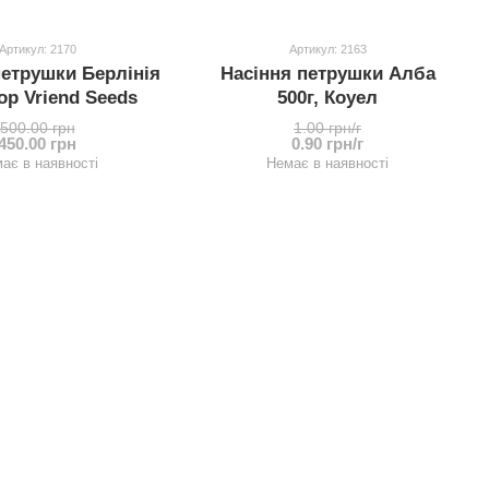
Артикул: 2170
Артикул: 2163
петрушки Берлінія
Насіння петрушки Алба
Pop Vriend Seeds
500г, Коуел
500.00 грн
1.00 грн/г
450.00 грн
0.90 грн/г
ає в наявності
Немає в наявності