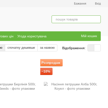
Бажання
Вхід
Мій кошик
тових цін
Угода користувача
тю
спочатку дешевше
за назвою
Відображення:
Розпродаж
−10%