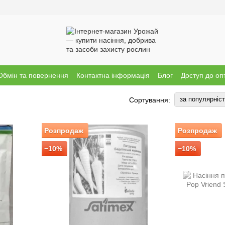
Обмін та повернення
Контактна інформація
Блог
Доступ до оп
за популярніс
Сортування:
Розпродаж
Розпродаж
−10%
−10%