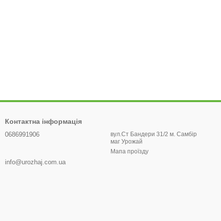
Контактна інформація
0686991906
вул.Ст Бандери 31/2 м. Самбір
маг Урожай
Мапа проїзду
info@urozhaj.com.ua