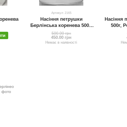
Артикул: 2165
коренева
Насіння петрушки
Насіння 
Берлінська коренева 500г,
500г, 
Satimex
500.00 грн
ити
450.00 грн
Немає в наявності
Нем