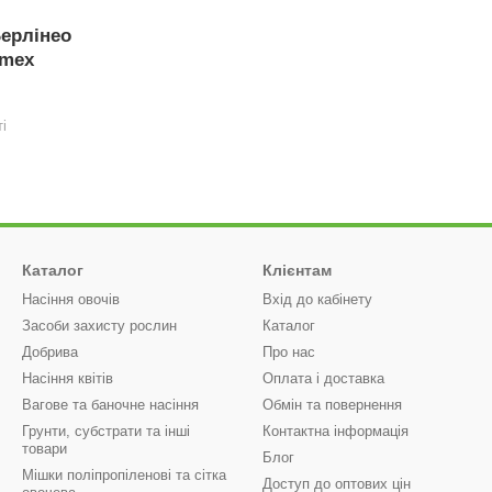
Берлінео
imex
і
Каталог
Клієнтам
Насіння овочів
Вхід до кабінету
Засоби захисту рослин
Каталог
Добрива
Про нас
Насіння квітів
Оплата і доставка
Вагове та баночне насіння
Обмін та повернення
Грунти, субстрати та інші
Контактна інформація
товари
Блог
Мішки поліпропіленові та сітка
Доступ до оптових цін