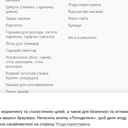
овочева
Угода користувача
Цибуля (тиканка, саджанка,
димка)
Відгуки про магазин
Трава газонна
Мапа сайту
Картопля
Бренди
Горщики для розсади, касети,
парнички, торф'яні таблетки
Ми в соцмережах
Ліска для тримерів
Садовий інвентар
Агроволокно (біле, чорне),
сітка шпалерна, сітка
вольєрна
Кормові культури (трава,
буряки, кукурудза)
Кришки для консервування
Тенти, шнури
Цибулини квітів осінь
Цибулини квітів весна
 маркетингу та статистичних цілей, а також для безпечної та оптим
Рукавиці робочі
х вашого браузера. Натисніть кнопку «Погодитися», щоб дати згоду
жна ознайомитися на сторінці
Угода користувача
.