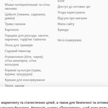
Блог
Мішки поліпропіленові та сітка
Доступ до оптових цін
овочева
Угода користувача
Цибуля (тиканка, саджанка,
димка)
Відгуки про магазин
Трава газонна
Мапа сайту
Картопля
Бренди
Горщики для розсади, касети,
парнички, торф'яні таблетки
Ми в соцмережах
Ліска для тримерів
Садовий інвентар
Агроволокно (біле, чорне),
сітка шпалерна, сітка
вольєрна
Кормові культури (трава,
буряки, кукурудза)
Кришки для консервування
Тенти, шнури
Цибулини квітів осінь
Цибулини квітів весна
 маркетингу та статистичних цілей, а також для безпечної та оптим
Рукавиці робочі
х вашого браузера. Натисніть кнопку «Погодитися», щоб дати згоду