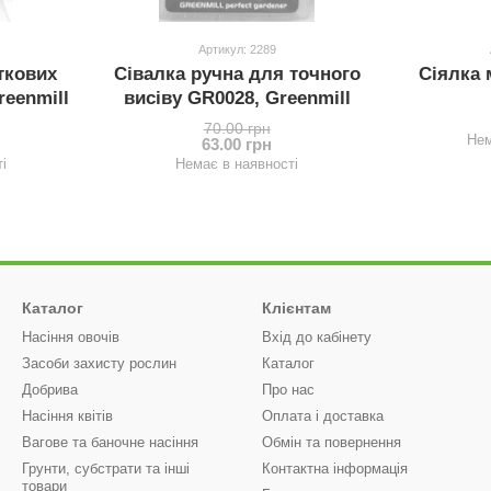
Артикул: 2289
ткових
Сівалка ручна для точного
Сіялка 
eenmill
висіву GR0028, Greenmill
70.00 грн
Нем
63.00 грн
і
Немає в наявності
Каталог
Клієнтам
Насіння овочів
Вхід до кабінету
Засоби захисту рослин
Каталог
Добрива
Про нас
Насіння квітів
Оплата і доставка
Вагове та баночне насіння
Обмін та повернення
Грунти, субстрати та інші
Контактна інформація
товари