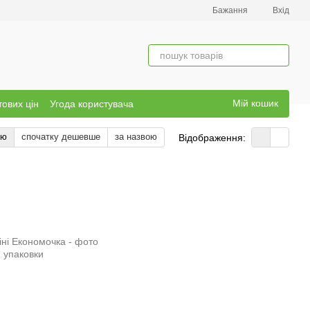
Бажання
Вхід
Мій кошик
тових цін
Угода користувача
тю
спочатку дешевше
за назвою
Відображення: