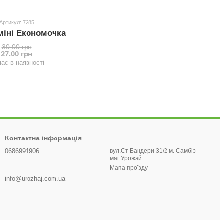
Артикул: 7285
міні Економочка
30.00 грн
27.00 грн
ає в наявності
Контактна інформація
0686991906
вул.Ст Бандери 31/2 м. Самбір
маг Урожай
Мапа проїзду
info@urozhaj.com.ua