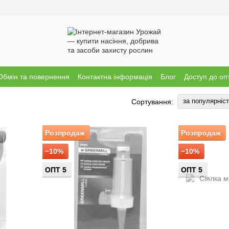
Обмін та повернення
Контактна інформація
Блог
Доступ до оп
за популярніс
Сортування:
Розпродаж
Розпродаж
−10%
−10%
ОПТ 5
ОПТ 5