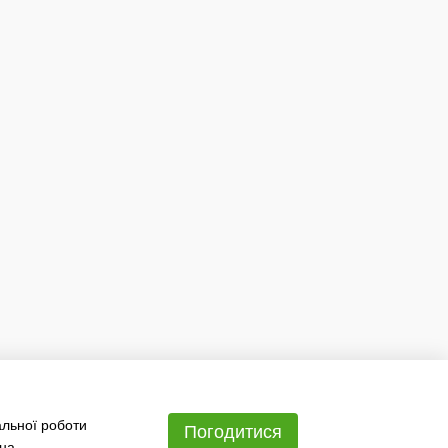
альної роботи
Погодитися
 на