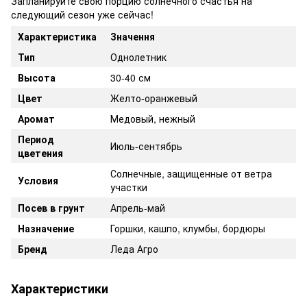
Запланируйте свою порцию солнечного счастья на
следующий сезон уже сейчас!
Характеристика
Значення
Тип
Однолетник
Высота
30-40 см
Цвет
Желто-оранжевый
Аромат
Медовый, нежный
Период
Июль-сентябрь
цветения
Солнечные, защищенные от ветра
Условия
участки
Посев в грунт
Апрель-май
Назначение
Горшки, кашпо, клумбы, бордюры
Бренд
Леда Агро
Характеристики