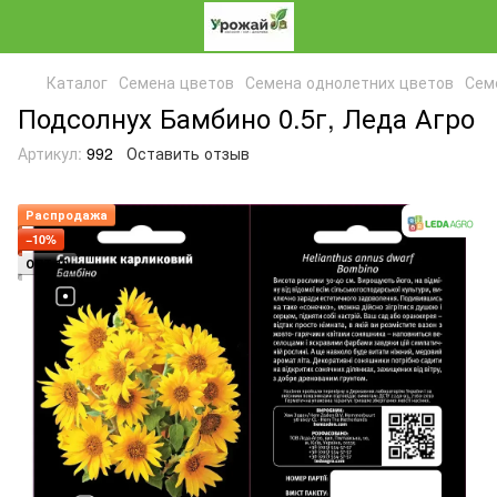
Каталог
Семена цветов
Семена однолетних цветов
Сем
Подсолнух Бамбино 0.5г, Леда Агро
Артикул:
992
Оставить отзыв
Распродажа
−10%
ОПТ 10