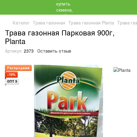
Каталог
Трава газонная
Трава газонная Planta
Трава газ
Трава газонная Парковая 900г,
Planta
Артикул:
2373
Оставить отзыв
Распродажа
−10%
ОПТ 5