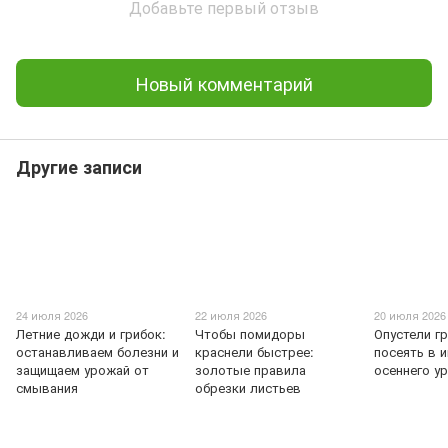
Добавьте первый отзыв
Новый комментарий
Другие записи
24 июля 2026
22 июля 2026
20 июля 2026
Летние дожди и грибок:
Чтобы помидоры
Опустели г
останавливаем болезни и
краснели быстрее:
посеять в 
защищаем урожай от
золотые правила
осеннего у
смывания
обрезки листьев