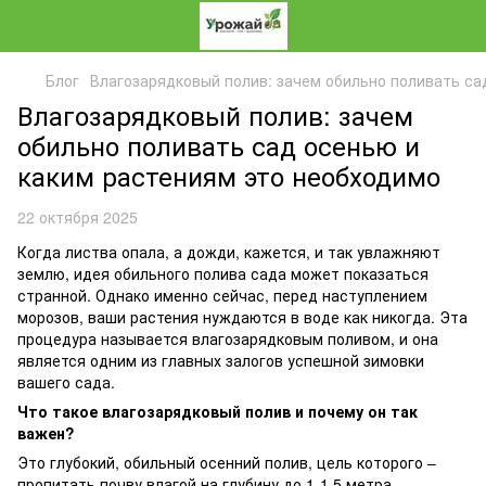
Блог
Влагозарядковый полив: зачем обильно поливать са
Влагозарядковый полив: зачем
обильно поливать сад осенью и
каким растениям это необходимо
22 октября 2025
Когда листва опала, а дожди, кажется, и так увлажняют
землю, идея обильного полива сада может показаться
странной. Однако именно сейчас, перед наступлением
морозов, ваши растения нуждаются в воде как никогда. Эта
процедура называется влагозарядковым поливом, и она
является одним из главных залогов успешной зимовки
вашего сада.
Что такое влагозарядковый полив и почему он так
важен?
Это глубокий, обильный осенний полив, цель которого –
пропитать почву влагой на глубину до 1-1.5 метра.