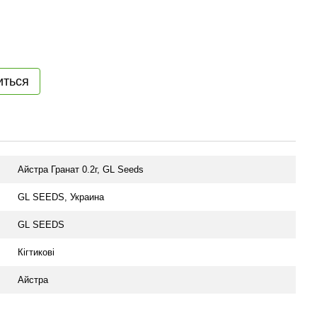
иться
Айстра Гранат 0.2г, GL Seeds
GL SEEDS, Украина
GL SEEDS
Кігтикові
Айстра