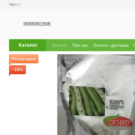
Перейти до основного контенту
Укр
Рус
0686991906
Каталог
Каталог
Про нас
Оплата і доставка
Відгуки про магазин
Бренди
Розпродаж
−10%