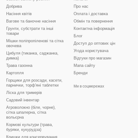
Добрива
Про нас
Насіння квітів
Оплата і доставка
Вагове та баночне насіння
Обмін та повернення
Грунти, субстрати та інші
Контактна інформація
товари
Блог
Мішки поліпропіленові та сітка
Доступ до оптових цін
овочева
Угода користувача
Цибуля (тиканка, саджанка,
димка)
Відгуки про магазин
Трава газонна
Мапа сайту
Картопля
Бренди
Горщики для розсади, касети,
парнички, торф'яні таблетки
Ми в соцмережах
Ліска для тримерів
Садовий інвентар
Агроволокно (біле, чорне),
сітка шпалерна, сітка
вольєрна
Кормові культури (трава,
буряки, кукурудза)
Кришки для консервування