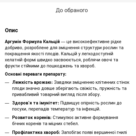
До обраного
Опис
Аргумін Формула Кальцій
— це високоефективне рідке
добриво, розроблене для зміцнення структури рослин та
покращення якості плодів. Кальцій у легкодоступній
хелатній формі швидко засвоюється, роблячи овочі та
фрукти стійкими до пошкоджень та хвороб.
Основні переваги препарату:
Лежкість врожаю:
Завдяки зміцненню клітинних стінок
плоди значно довше зберігають свіжість, пружність та
привабливий товарний вигляд після збору.
Здоров’я та імунітет:
Підвищує опірність рослин до
посухи, перепадів температур та інфекцій.
Розвиток коренів:
Стимулює активне формування
бічних коренів та міцних стебел.
Профілактика хвороб:
Запобігає появі вершинної гнилі