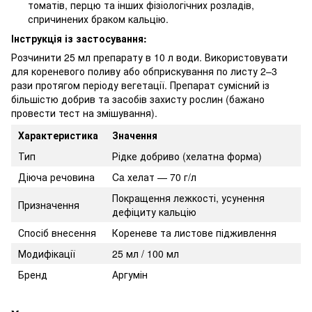
томатів, перцю та інших фізіологічних розладів,
спричинених браком кальцію.
Інструкція із застосування:
Розчинити 25 мл препарату в 10 л води. Використовувати
для кореневого поливу або обприскування по листу 2–3
рази протягом періоду вегетації. Препарат сумісний із
більшістю добрив та засобів захисту рослин (бажано
провести тест на змішування).
Характеристика
Значення
Тип
Рідке добриво (хелатна форма)
Діюча речовина
Ca хелат — 70 г/л
Покращення лежкості, усунення
Призначення
дефіциту кальцію
Спосіб внесення
Кореневе та листове підживлення
Модифікації
25 мл / 100 мл
Бренд
Аргумін