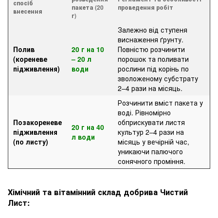
спосіб
пакета (20
проведення робіт
внесення
г)
Залежно від ступеня
виснаження ґрунту.
Полив
20 г на 10
Повністю розчинити
(кореневе
– 20 л
порошок та поливати
підживлення)
води
рослини під корінь по
зволоженому субстрату
2–4 рази на місяць.
Розчинити вміст пакета у
воді. Рівномірно
Позакореневе
обприскувати листя
20 г на 40
підживлення
культур 2–4 рази на
л води
(по листу)
місяць у вечірній час,
уникаючи палючого
сонячного проміння.
Хімічний та вітамінний склад добрива Чистий
Лист: