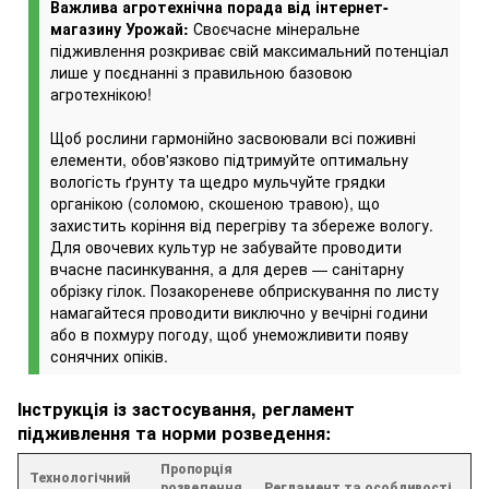
Важлива агротехнічна порада від інтернет-
магазину Урожай:
Своєчасне мінеральне
підживлення розкриває свій максимальний потенціал
лише у поєднанні з правильною базовою
агротехнікою!
Щоб рослини гармонійно засвоювали всі поживні
елементи, обов'язково підтримуйте оптимальну
вологість ґрунту та щедро мульчуйте грядки
органікою (соломою, скошеною травою), що
захистить коріння від перегріву та збереже вологу.
Для овочевих культур не забувайте проводити
вчасне пасинкування, а для дерев — санітарну
обрізку гілок. Позакореневе обприскування по листу
намагайтеся проводити виключно у вечірні години
або в похмуру погоду, щоб унеможливити появу
сонячних опіків.
Інструкція із застосування, регламент
підживлення та норми розведення:
Пропорція
Технологічний
розведення
Регламент та особливості