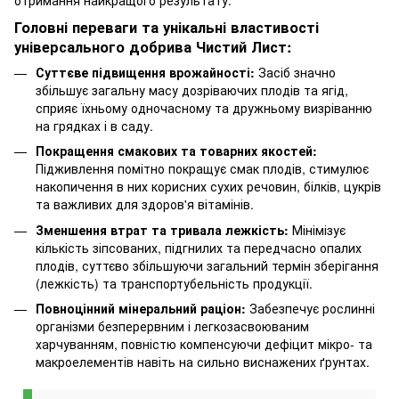
Головні переваги та унікальні властивості
універсального добрива Чистий Лист:
Суттєве підвищення врожайності:
Засіб значно
збільшує загальну масу дозріваючих плодів та ягід,
сприяє їхньому одночасному та дружньому визріванню
на грядках і в саду.
Покращення смакових та товарних якостей:
Підживлення помітно покращує смак плодів, стимулює
накопичення в них корисних сухих речовин, білків, цукрів
та важливих для здоров'я вітамінів.
Зменшення втрат та тривала лежкість:
Мінімізує
кількість зіпсованих, підгнилих та передчасно опалих
плодів, суттєво збільшуючи загальний термін зберігання
(лежкість) та транспортубельність продукції.
Повноцінний мінеральний раціон:
Забезпечує рослинні
організми безперервним і легкозасвоюваним
харчуванням, повністю компенсуючи дефіцит мікро- та
макроелементів навіть на сильно виснажених ґрунтах.