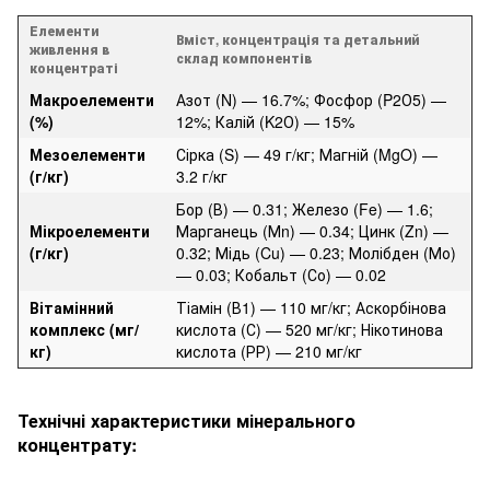
Елементи
Вміст, концентрація та детальний
живлення в
склад компонентів
концентраті
Макроелементи
Азот (N) — 16.7%; Фосфор (P2О5) —
(%)
12%; Калій (K2О) — 15%
Мезоелементи
Сірка (S) — 49 г/кг; Магній (MgO) —
(г/кг)
3.2 г/кг
Бор (В) — 0.31; Железо (Fe) — 1.6;
Мікроелементи
Марганець (Мn) — 0.34; Цинк (Zn) —
(г/кг)
0.32; Мідь (Cu) — 0.23; Молібден (Мо)
— 0.03; Кобальт (Со) — 0.02
Вітамінний
Тіамін (В1) — 110 мг/кг; Аскорбінова
комплекс (мг/
кислота (С) — 520 мг/кг; Нікотинова
кг)
кислота (РР) — 210 мг/кг
Технічні характеристики мінерального
концентрату: