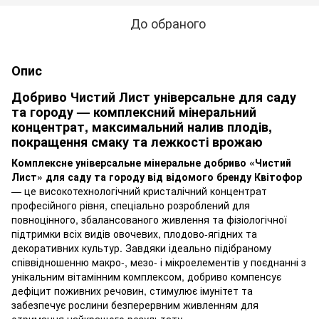
До обраного
Опис
Добриво Чистий Лист універсальне для саду
та городу — комплексний мінеральний
концентрат, максимальний налив плодів,
покращення смаку та лежкості врожаю
Комплексне універсальне мінеральне добриво «Чистий
Лист» для саду та городу від відомого бренду Квітофор
— це високотехнологічний кристалічний концентрат
професійного рівня, спеціально розроблений для
повноцінного, збалансованого живлення та фізіологічної
підтримки всіх видів овочевих, плодово-ягідних та
декоративних культур. Завдяки ідеально підібраному
співвідношенню макро-, мезо- і мікроелементів у поєднанні з
унікальним вітамінним комплексом, добриво компенсує
дефіцит поживних речовин, стимулює імунітет та
забезпечує рослини безперервним живленням для
отримання найкращого результату.