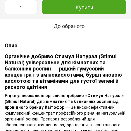
Купити
До обраного
Опис
Органічне добриво Стимул Натурал (Stimul
Natural) універсальне для кімнатних та
балконних рослин — рідкий гумусовий
концентрат з амінокислотами, бурштиновою
кислотою та вітамінами для густої зелені й
рясного цвітіння
Рідке універсальне органічне добриво «Стимул Натурал»
(Stimul Natural) для кімнатних та балконних рослин від
провідного бренду Квітофор
— це високоефективний
комплексний концентрат професійного рівня на натуральній
органічній основі. Препарат розроблений для
збалансованого живлення, оздоровлення та капітального
покращення декоративності всіх видів кімнатних вазонів,