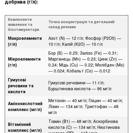
добрива (г/л):
Компоненти
Точна концентрація та детальний
живлення та
склад речовин
біостимулятори
Макроелементи
Азот (N) — 12 г/л; Фосфор (P2О5) —
(г/л)
10 г/л; Калій (K2О) — 10 г/л
Бор (В) — 0.25; Залізо (Fe) — 0.31;
Мікроелементи
Марганець (Мn) — 0.23; Цинк (Zn) —
(г/л)
0.24; Мідь (Cu) — 0.22; Молібден (Мо)
— 0.024; Кобальт (Со) — 0.012
Гумусові
Гумусові речовини — 11 г/л;
речовини та
Бурштинова кислота — 96 мг/л
кислоти
Метіонін — 40 мг/л; Гліцин — 40 мг/л;
Амінокислотний
Лізин — 134 мг/л; Триптофан — 48
комплекс (мг/л)
мг/л
Тіамін (B1) — 48 мг/л; Аскорбінова
Вітамінний
кислота (C) — 134 мг/л; Нікотинова
комплекс (мг/л)
кислота (PP) — 115 мг/л