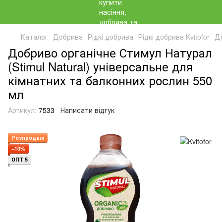
Каталог
Добрива
Рідкі добрива
Рідкі добрива Kvitofor
До
Добриво органічне Стимул Натурал
(Stimul Natural) універсальне для
кімнатних та балконних рослин 550
мл
Артикул:
7533
Написати відгук
Розпродаж
−10%
ОПТ 5