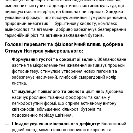
ампельних, квітучих та декоративно-листяних культур, що
вирощуються в інтер'єрі, на балконах чи терасах. Завдяки
унікальній формулі, що поєднує живильні гумусові речовини,
природний енергетик — бурштинову кислоту, комплекс
амінокислот та вітаміни, добриво забезпечує безперервний
гармонійний ріст та активне закладання бутонів.
Головні переваги та фізіологічний вплив добрива
Стимул Натурал універсального:
Формування густої та соковитої зелені:
Збалансоване
азотне та мікроелементне живлення активізує процеси
фотосинтезу, стимулює утворення нових пагонів та
забезпечує насичений, глибокий смарагдовий колір
листка.
Стимуляція тривалого та рясного цвітіння:
Добриво
насичує рослинні тканини фосфором та калієм у
легкодоступній формі, що сприяє активному вигону
квітконосів, збільшенню кількості бутонів та
подовженню періоду цвітіння.
Швидке усунення мінерального дефіциту:
Біоактивний
рідкий склад моментально проникає в коріння та