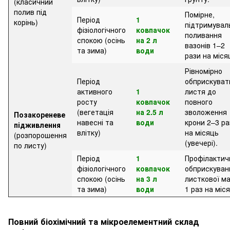
(класичний
полив під
Помірне,
Період
1
корінь)
підтримувал
фізіологічного
ковпачок
поливання
спокою (осінь
на 2 л
вазонів 1–2
та зима)
води
рази на міся
Рівномірно
Період
обприскуват
активного
1
листя до
росту
ковпачок
повного
(вегетація
на 2.5 л
зволоження
Позакореневе
навесні та
води
крони 2–3 ра
підживлення
влітку)
на місяць
(розпорошення
(увечері).
по листу)
Період
1
Профілактич
фізіологічного
ковпачок
обприскуван
спокою (осінь
на 3 л
листкової м
та зима)
води
1 раз на міс
Повний біохімічний та мікроелементний склад