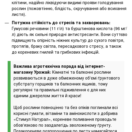
клітини, надійно ліквідуючи видимі прояви голодування
рослин (пожовтінню, блідість, скручування або всихання
листя).
Потужна стійкість до стресів та захворювань:
Гумусові речовини (11 г/л) та бурштинова кислота (96 мг/
л) діють як сильні природні антистресанти. Вони суттєво
підвищують опірність ніжних культур до сухого повітря,
протягів, браку світла, пересадкового стресу, а також
до кореневих гнилей та грибкових інфекцій.
Важлива агротехнічна порада від інтернет-
магазину Урожай:
Кімнатні та балконні рослини
розвиваються в дуже обмеженому об'ємі ґрунтового
субстрату горщиків та балконних ящиків, тому
регулярні та правильні підживлення є для них
єдиним джерелом життя й краси!
Щоб рослини повноцінно та без опіків поглинали всі
корисні гумати, вітаміни та амінокислоти з добрива
«Стимул Натурал», кореневе поливання проводьте
обов'язково по заздалегідь зволоженому ґрунту.
Позакореневе розпорошення по листу намагайтеся