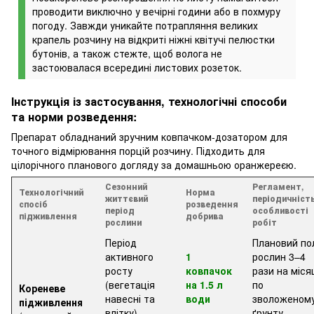
проводити виключно у вечірні години або в похмуру
погоду. Завжди уникайте потрапляння великих
крапель розчину на відкриті ніжні квітучі пелюстки
бутонів, а також стежте, щоб волога не
застоювалася всередині листових розеток.
Інструкція із застосування, технологічні способи
та норми розведення:
Препарат обладнаний зручним ковпачком-дозатором для
точного відмірювання порцій розчину. Підходить для
цілорічного планового догляду за домашньою оранжереєю.
Сезонний
Регламент,
Технологічний
Норма
життєвий
періодичніст
спосіб
розведення
період
особливості
підживлення
добрива
рослини
робіт
Період
Плановий по
активного
1
рослин 3–4
росту
ковпачок
рази на міся
(вегетація
на 1.5 л
по
Кореневе
навесні та
води
зволоженом
підживлення
влітку)
ґрунту.