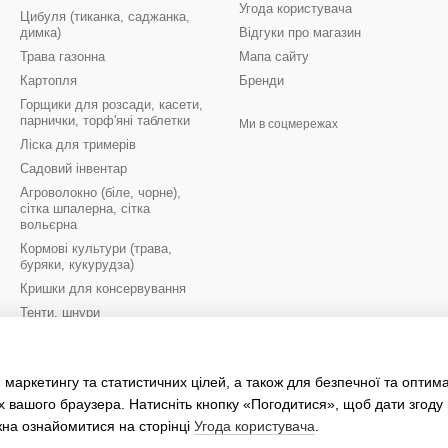
Угода користувача
Цибуля (тиканка, саджанка,
димка)
Відгуки про магазин
Трава газонна
Мапа сайту
Картопля
Бренди
Горщики для розсади, касети,
парнички, торф'яні таблетки
Ми в соцмережах
Ліска для тримерів
Садовий інвентар
Агроволокно (біле, чорне),
сітка шпалерна, сітка
вольєрна
Кормові культури (трава,
буряки, кукурудза)
Кришки для консервування
Тенти, шнури
Цибулини квітів осінь
Цибулини квітів весна
 маркетингу та статистичних цілей, а також для безпечної та оптим
Рукавиці робочі
х вашого браузера. Натисніть кнопку «Погодитися», щоб дати згоду
жна ознайомитися на сторінці
Угода користувача
.