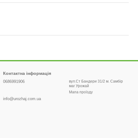
Контактна інформація
0686991906
вул.Ст Бандери 31/2 м. Самбір
маг Урожай
Мапа проїзду
info@urozhaj.com.ua