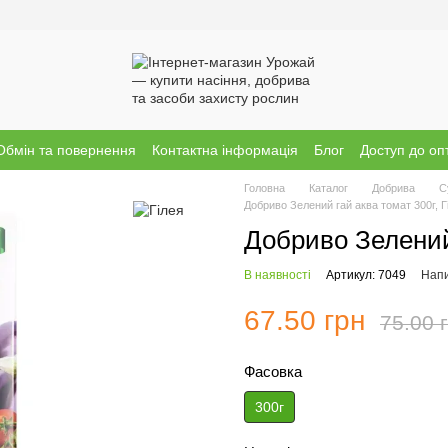
Обмін та повернення
Контактна інформація
Блог
Доступ до оп
Головна
Каталог
Добрива
С
Добриво Зелений гай аква томат 300г, Г
Добриво Зелений 
В наявності
Артикул: 7049
Напи
67.50 грн
75.00 
Фасовка
300г