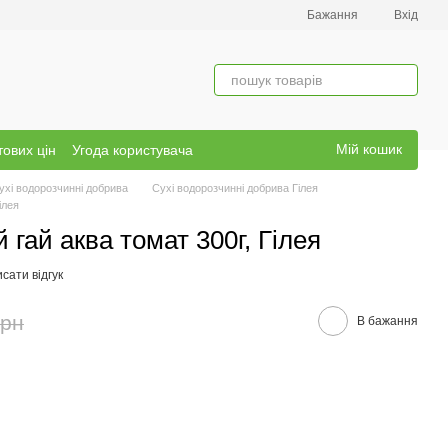
Бажання
Вхід
Мій кошик
тових цін
Угода користувача
ухі водорозчинні добрива
Сухі водорозчинні добрива Гілея
ілея
гай аква томат 300г, Гілея
сати відгук
грн
В бажання