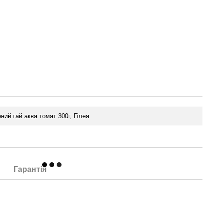
ий гай аква томат 300г, Гілея
Гарантія