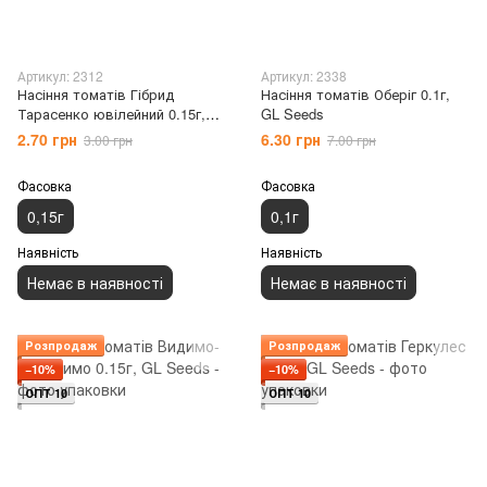
Артикул: 2312
Артикул: 2338
Насіння томатів Гібрид
Насіння томатів Оберіг 0.1г,
Тарасенко ювілейний 0.15г,
GL Seeds
GL Seeds
2.70 грн
6.30 грн
3.00 грн
7.00 грн
Фасовка
Фасовка
0,15г
0,1г
Наявність
Наявність
Немає в наявності
Немає в наявності
Розпродаж
Розпродаж
−10%
−10%
ОПТ 10
ОПТ 10