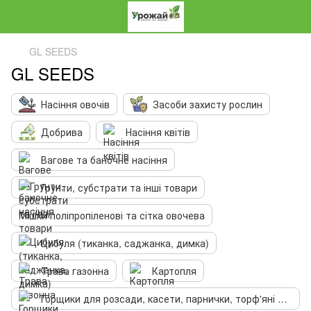
GL SEEDS
GL SEEDS
Насіння овочів
Засоби захисту рослин
Добрива
Насіння квітів
Вагове та баночне насіння
Грунти, субстрати та інші товари
Мішки поліпропіленові та сітка овочева
Цибуля (тиканка, саджанка, димка)
Трава газонна
Картопля
Горщики для розсади, касети, парнички, торф'яні таблетки