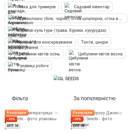
Ліска для тримерів
Садовий інвентар
Агроволокно (біле, чорне), сітка шпалерна, сітка вольєрна
Кормові культури (трава, буряки, кукурудза)
Кришки для консервування
Тенти, шнури
Цибулини квітів осінь
Цибулини квітів весна
Рукавиці робочі
Фільтр
За популярністю
Розпродаж
Розпродаж
−10%
−10%
ОПТ 10
ОПТ 10