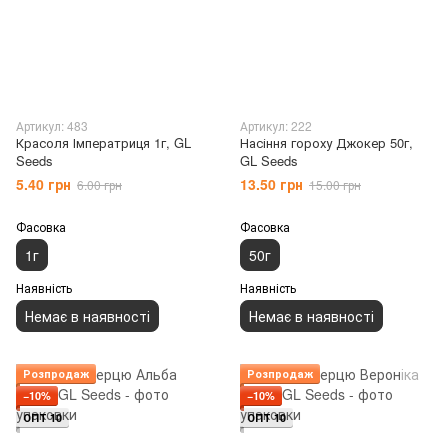
Артикул: 483
Артикул: 222
Красоля Імператриця 1г, GL
Насіння гороху Джокер 50г,
Seeds
GL Seeds
5.40 грн
13.50 грн
6.00 грн
15.00 грн
Фасовка
Фасовка
1г
50г
Наявність
Наявність
Немає в наявності
Немає в наявності
Розпродаж
Розпродаж
−10%
−10%
ОПТ 10
ОПТ 10