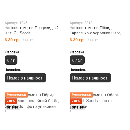
Артикул: 1045
Артикул: 2313
Насіння томатів Перцевидний
Насіння томатів Гібрид
0.1г, GL Seeds
Тарасенко-2 червоний 0.15г,
GL Seeds
6.30 грн
6.30 грн
7.00 грн
7.00 грн
Фасовка
Фасовка
0,1г
0,15г
Наявність
Наявність
Немає в наявності
Немає в наявності
Розпродаж
Розпродаж
−10%
−10%
ОПТ 10
ОПТ 10