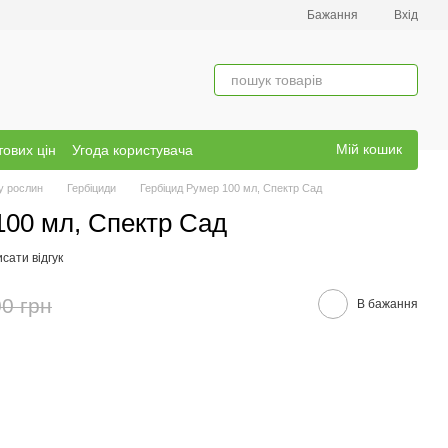
Бажання
Вхід
Мій кошик
тових цін
Угода користувача
у рослин
Гербіциди
Гербіцид Румер 100 мл, Спектр Сад
100 мл, Спектр Сад
сати відгук
0 грн
В бажання