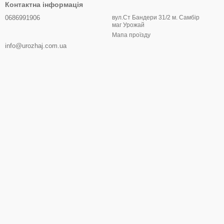
Контактна інформація
0686991906
вул.Ст Бандери 31/2 м. Самбір
маг Урожай
Мапа проїзду
info@urozhaj.com.ua