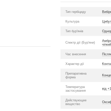
Тип гербіциду
Вибірк
Культура
Цибу
Тип бур'янів
Однор
Амбро
Спектр дії (Бур'яни)
чіпки
Час внесення
Після
Характер дії
Конта
Препаративна
Конце
форма
Температура
від +
застосування
Действующее
Окси
вещество