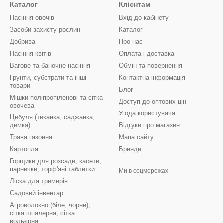
Каталог
Клієнтам
Насіння овочів
Вхід до кабінету
Засоби захисту рослин
Каталог
Добрива
Про нас
Насіння квітів
Оплата і доставка
Вагове та баночне насіння
Обмін та повернення
Грунти, субстрати та інші
Контактна інформація
товари
Блог
Мішки поліпропіленові та сітка
Доступ до оптових цін
овочева
Угода користувача
Цибуля (тиканка, саджанка,
димка)
Відгуки про магазин
Трава газонна
Мапа сайту
Картопля
Бренди
Горщики для розсади, касети,
парнички, торф'яні таблетки
Ми в соцмережах
Ліска для тримерів
Садовий інвентар
Агроволокно (біле, чорне),
сітка шпалерна, сітка
вольєрна