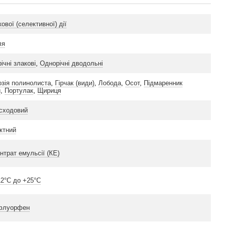
ової (селективної) дії
ля
ічні злакові
,
Однорічні дводольні
зія полинолиста
,
Гірчак (види)
,
Лобода
,
Осот
,
Підмаренник
й
,
Портулак
,
Щириця
сходовий
ктний
нтрат емульсії (КЕ)
12°C до +25°C
флуорфен