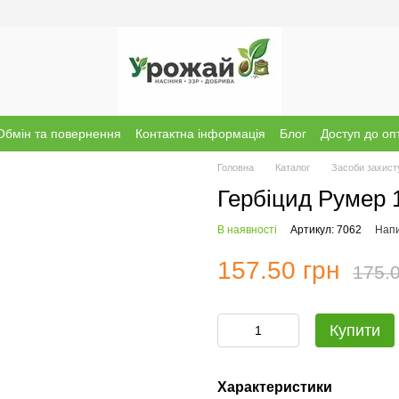
Обмін та повернення
Контактна інформація
Блог
Доступ до оп
Головна
Каталог
Засоби захист
Гербіцид Румер 
В наявності
Артикул: 7062
Напи
157.50 грн
175.0
Купити
Характеристики