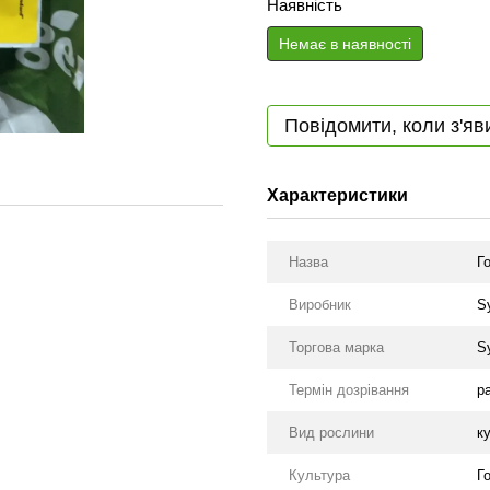
Наявність
Немає в наявності
Повідомити, коли з'яв
Характеристики
Назва
Г
Виробник
S
Торгова марка
S
Термін дозрівання
р
Вид рослини
к
Культура
Г