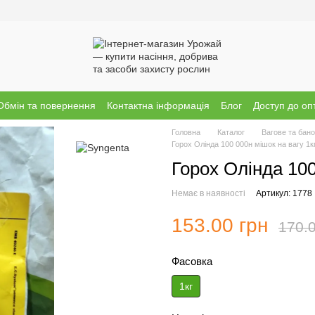
Обмін та повернення
Контактна інформація
Блог
Доступ до оп
Головна
Каталог
Вагове та бано
Горох Олінда 100 000н мішок на вагу 1к
Горох Олінда 100
Немає в наявності
Артикул: 1778
153.00 грн
170.0
Фасовка
1кг