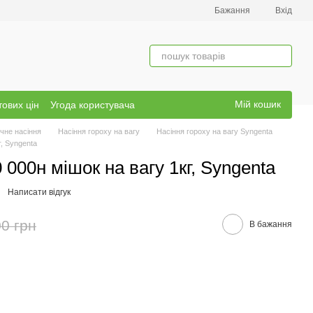
Бажання
Вхід
Мій кошик
тових цін
Угода користувача
чне насіння
Насіння гороху на вагу
Насіння гороху на вагу Syngenta
г, Syngenta
 000н мішок на вагу 1кг, Syngenta
Написати відгук
0 грн
В бажання