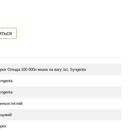
иться
орох Олінда 100 000н мішок на вагу 1кг, Syngenta
yngenta
yngenta
анньостиглий
ущовий
орох