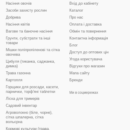
Насіння овочів
Вхід до кабінету
Засоби захисту рослин
Каталог
Добрива
Про нас
Насіння квітів
Оплата і доставка
Вагове та баночне насіння
Обмін та повернення
Грунти, субстрати та інші
Контактна інформація
товари
Блог
Мішки поліпропіленові та сітка
Доступ до оптових цін
овочева
Угода користувача
Цибуля (тиканка, саджанка,
димка)
Відгуки про магазин
Трава газонна
Мапа сайту
Картопля
Бренди
Горщики для розсади, касети,
парнички, торф'яні таблетки
Ми в соцмережах
Ліска для тримерів
Садовий інвентар
Агроволокно (біле, чорне),
сітка шпалерна, сітка
вольєрна
Кормові культури (трава,