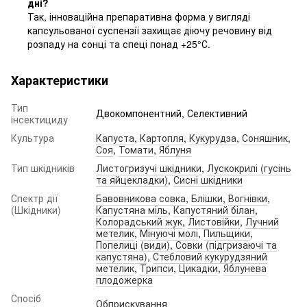
дні?
Так, інноваційна препаративна форма у вигляді
капсульованої суспензії захищає діючу речовину від
розпаду на сонці та спеці понад +25°С.
Характеристики
Тип
Двокомпонентний, Селективний
інсектициду
Культура
Капуста
,
Картопля
,
Кукурудза
,
Соняшник
,
Соя
,
Томати
,
Яблуня
Тип шкідників
Листогризучі шкідники
,
Лускокрилі (гусінь
та яйцекладки)
,
Сисні шкідники
Спектр дії
Бавовникова совка
,
Блішки
,
Вогнівки
,
(Шкідники)
Капустяна міль
,
Капустяний білан
,
Колорадський жук
,
Листовійки
,
Лучний
метелик
,
Мінуючі молі
,
Пильщики
,
Попелиці (види)
,
Совки (підгризаючі та
капустяна)
,
Стебловий кукурудзяний
метелик
,
Трипси
,
Цикадки
,
Яблунева
плодожерка
Спосіб
Обприскування