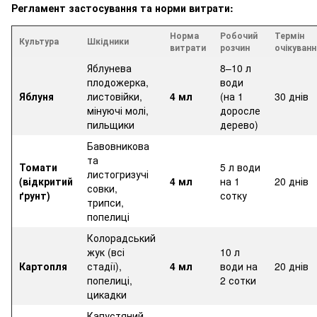
Регламент застосування та норми витрати:
Норма
Робочий
Термін
Культура
Шкідники
витрати
розчин
очікуванн
Яблунева
8–10 л
плодожерка,
води
Яблуня
листовійки,
4 мл
(на 1
30 днів
мінуючі молі,
доросле
пильщики
дерево)
Бавовникова
та
Томати
5 л води
листогризучі
(відкритий
4 мл
на 1
20 днів
совки,
ґрунт)
сотку
трипси,
попелиці
Колорадський
жук (всі
10 л
Картопля
стадії),
4 мл
води на
20 днів
попелиці,
2 сотки
цикадки
Капустяний