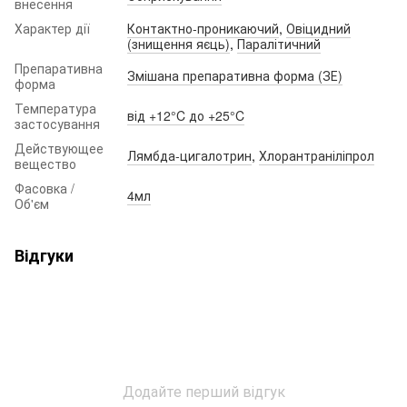
внесення
Характер дії
Контактно-проникаючий
,
Овіцидний
(знищення яєць)
,
Паралітичний
Препаративна
Змішана препаративна форма (ЗЕ)
форма
Температура
від +12°C до +25°C
застосування
Действующее
Лямбда-цигалотрин
,
Хлорантраніліпрол
вещество
Фасовка /
4мл
Об'єм
Відгуки
Додайте перший відгук