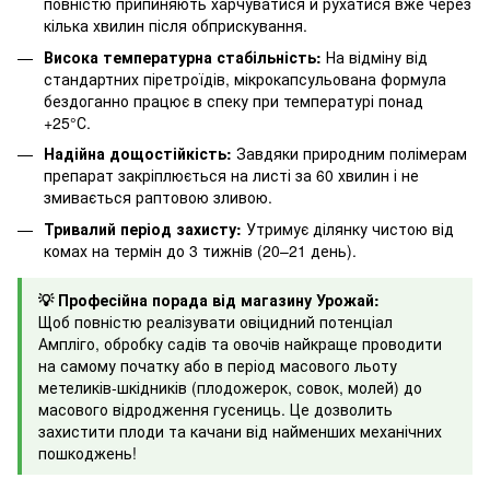
повністю припиняють харчуватися й рухатися вже через
кілька хвилин після обприскування.
Висока температурна стабільність:
На відміну від
стандартних піретроїдів, мікрокапсульована формула
бездоганно працює в спеку при температурі понад
+25°С.
Надійна дощостійкість:
Завдяки природним полімерам
препарат закріплюється на листі за 60 хвилин і не
змивається раптовою зливою.
Тривалий період захисту:
Утримує ділянку чистою від
комах на термін до 3 тижнів (20–21 день).
💡 Професійна порада від магазину Урожай:
Щоб повністю реалізувати овіцидний потенціал
Ампліго, обробку садів та овочів найкраще проводити
на самому початку або в період масового льоту
метеликів-шкідників (плодожерок, совок, молей) до
масового відродження гусениць. Це дозволить
захистити плоди та качани від найменших механічних
пошкоджень!