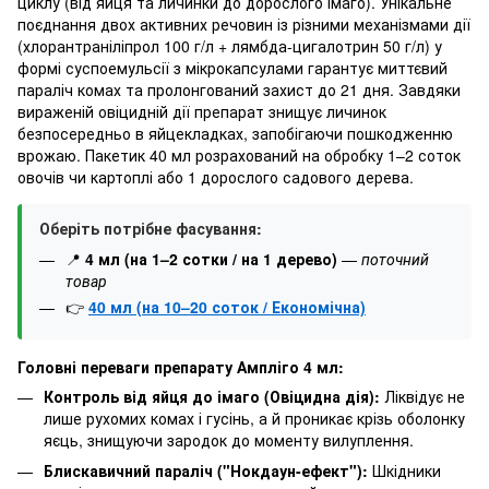
циклу (від яйця та личинки до дорослого імаго). Унікальне
поєднання двох активних речовин із різними механізмами дії
(хлорантраніліпрол 100 г/л + лямбда-цигалотрин 50 г/л) у
формі суспоемульсії з мікрокапсулами гарантує миттєвий
параліч комах та пролонгований захист до 21 дня. Завдяки
вираженій овіцидній дії препарат знищує личинок
безпосередньо в яйцекладках, запобігаючи пошкодженню
врожаю. Пакетик 40 мл розрахований на обробку 1–2 соток
овочів чи картоплі або 1 дорослого садового дерева.
Оберіть потрібне фасування:
📍
4 мл (на 1–2 сотки / на 1 дерево)
—
поточний
товар
👉
40 мл (на 10–20 соток / Економічна)
Головні переваги препарату Ампліго 4 мл:
Контроль від яйця до імаго (Овіцидна дія):
Ліквідує не
лише рухомих комах і гусінь, а й проникає крізь оболонку
яєць, знищуючи зародок до моменту вилуплення.
Блискавичний параліч ("Нокдаун-ефект"):
Шкідники