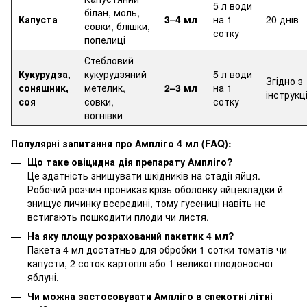
5 л води
білан, моль,
Капуста
3–4 мл
на 1
20 днів
совки, блішки,
сотку
попелиці
Стебловий
Кукурудза,
кукурудзяний
5 л води
Згідно з
соняшник,
метелик,
2–3 мл
на 1
інструкц
соя
совки,
сотку
вогнівки
Популярні запитання про Ампліго 4 мл (FAQ):
Що таке овіцидна дія препарату Ампліго?
Це здатність знищувати шкідників на стадії яйця.
Робочий розчин проникає крізь оболонку яйцекладки й
знищує личинку всередині, тому гусениці навіть не
встигають пошкодити плоди чи листя.
На яку площу розрахований пакетик 4 мл?
Пакета 4 мл достатньо для обробки 1 сотки томатів чи
капусти, 2 соток картоплі або 1 великої плодоносної
яблуні.
Чи можна застосовувати Ампліго в спекотні літні