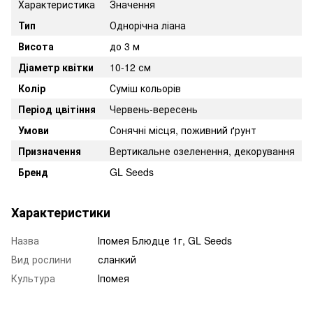
Характеристика
Значення
Тип
Однорічна ліана
Висота
до 3 м
Діаметр квітки
10-12 см
Колір
Суміш кольорів
Період цвітіння
Червень-вересень
Умови
Сонячні місця, поживний ґрунт
Призначення
Вертикальне озеленення, декорування
Бренд
GL Seeds
Характеристики
Назва
Іпомея Блюдце 1г, GL Seeds
Вид рослини
сланкий
Культура
Іпомея