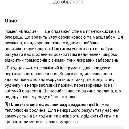
До обраного
Опис
Іпомея «Блюдце» — це справжня стіна з гігантських квітів-
блюдець, що вразить уяву своєю красою та масштабом! Ця
розкішна, швидкоросла ліана є одним з найбільш
великоквіткових сортів. Протягом усього літа вона буде
радувати вас щоденним розкриттям величезних, широко
відкритих грамофонів різноманітних яскравих забарвлень.
«Блюдце» — це незамінний інструмент для швидкого
вертикального озеленення. Всього за один сезон вона
здатна повністю задекорувати альтанку, перголу, стіну
будинку чи непривабливий паркан, перетворивши їх на
квітучий водоспад. Це невибаглива та вдячна рослина, що
подарує вашому саду об'єм та колір.
🗓️ Плануйте свій ефектний сад заздалегідь!
Іпомея —
теплолюбна рослина. Для найкращого результату насіння
замочують на 24 години та висівають у відкритий ґрунт в
травні, коли мине загроза заморозків.