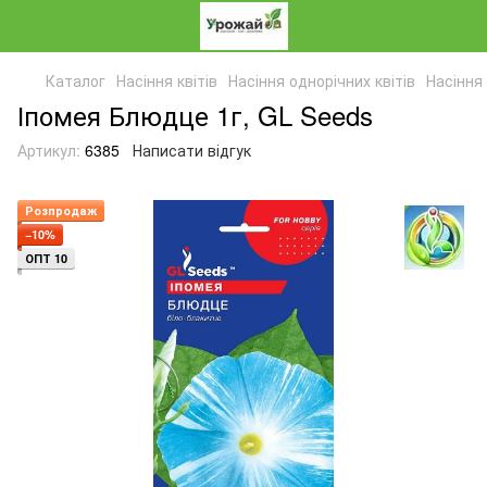
Каталог
Насіння квітів
Насіння однорічних квітів
Насіння 
Іпомея Блюдце 1г, GL Seeds
Артикул:
6385
Написати відгук
Розпродаж
−10%
ОПТ 10